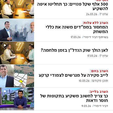
כסף פנוי
300 אלף שקל פנויים: כך תחליטו איפה
להשקיע
ערוץ 7
24.03.26
הערב ללא עלות:
המחסור בממ"דים משנה את כללי
המשחק
בשיתוף דביר דימרי
17.03.26
לאן הולך שוק הנדל"ן בזמן מלחמה?
ערוץ 7
17.03.26
הערב בזום:
לייב סקירה על מגרשים לצמודי קרקע
תוכן מקודם
10.03.26
הערב בלייב:
כך צריך לחשוב משקיע בתקופות של
חוסר ודאות
דביר דימרי
9.03.26