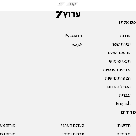
הקודם
הבא
פנו אלינו
אודות
Pусский
יצירת קשר
عربية
פרסמו אצלנו
תנאי שימוש
מדיניות פרטיות
הצהרת נגישות
המייל האדום
עברית
English
מדורים
חדשות
העולם הערבי
פורום צע
מבזקים
תרבות ופנאי
פורום נשו