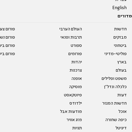
English
מדורים
חדשות
העולם הערבי
פורום צע
מבזקים
תרבות ופנאי
פורום נשו
ביטחוני
ספורט
פורום בי
פוליטי-מדיני
פורומים
פורום בי
בארץ
יהדות
בעולם
צרכנות
משפט ופלילים
אופנה
כלכלה ונדל"ן
מוסיקה
דעות
פיוטקאסט
חדשות המגזר
ילדודס
אוכל
מודעות אבל
כיפה שחורה
מזג אוויר
דיגיטל
תגיות