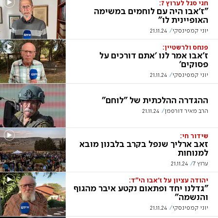
חגי סגל לערוץ 7:
"ז'אבו היה עם לוחמים במשימה
האופיינית לו"
יוני קמפינסקי
21.11.24
פנחס ולרשטיין:
ז'אבו אמר לנו 'אתם דורכים על
פסוקים'
יוני קמפינסקי
21.11.24
ההגדרה ההלכתית של "לוחם"
הרב מאיר דורפמן
21.11.24
שידור חי:
זאב ארליך שנפל בקרב בלבנון מובא
למנוחות
ערוץ 7
21.11.24
יהודה עציון על ז'אבו הי"ד:
"גדלנו יחד ופתאום נקטע איבר מהגוף
והנשמה"
יוני קמפינסקי
21.11.24