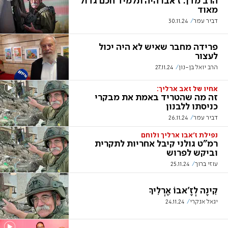
הרב מדן: ז'אבו היה תלמיד חכם גדול
מאוד
דביר עמר
30.11.24
פרידה מחבר שאיש לא היה יכול
לעצור
הרב יואל בן-נון
27.11.24
אחיו של זאב ארליך:
זה מה שהטריד באמת את מבקרי
כניסתו ללבנון
דביר עמר
26.11.24
נפילת ז'אבו ארליך ולוחם
רמ"ט גולני קיבל אחריות לתקרית
וביקש לפרוש
עוזי ברוך
25.11.24
קִינָה לְזָ'אבוֹ אֶרְלִיךְ
יגאל אנקרי
24.11.24