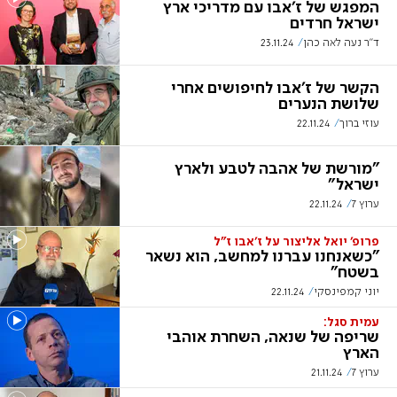
המפגש של ז'אבו עם מדריכי ארץ
ישראל חרדים
ד"ר נעה לאה כהן
23.11.24
הקשר של ז'אבו לחיפושים אחרי
שלושת הנערים
עוזי ברוך
22.11.24
"מורשת של אהבה לטבע ולארץ
ישראל"
ערוץ 7
22.11.24
פרופ' יואל אליצור על ז'אבו ז"ל
"כשאנחנו עברנו למחשב, הוא נשאר
בשטח"
יוני קמפינסקי
22.11.24
עמית סגל:
שריפה של שנאה, השחרת אוהבי
הארץ
ערוץ 7
21.11.24