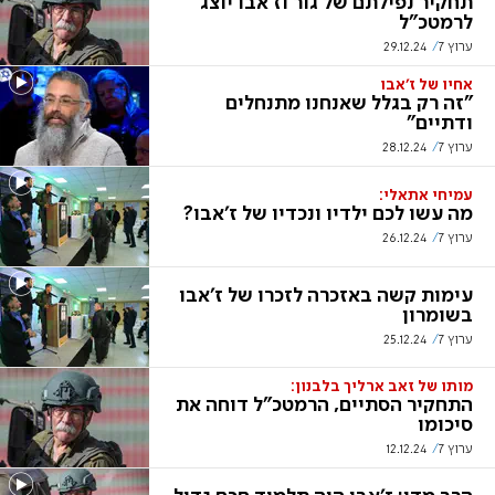
תחקיר נפילתם של גור וז'אבו יוצג
לרמטכ"ל
ערוץ 7
29.12.24
אחיו של ז'אבו
"זה רק בגלל שאנחנו מתנחלים
ודתיים"
ערוץ 7
28.12.24
עמיחי אתאלי:
מה עשו לכם ילדיו ונכדיו של ז'אבו?
ערוץ 7
26.12.24
עימות קשה באזכרה לזכרו של ז'אבו
בשומרון
ערוץ 7
25.12.24
מותו של זאב ארליך בלבנון:
התחקיר הסתיים, הרמטכ"ל דוחה את
סיכומו
ערוץ 7
12.12.24