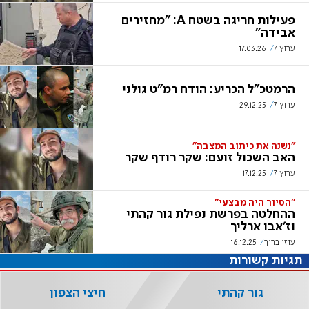
פעילות חריגה בשטח A: "מחזירים
אבידה"
ערוץ 7
17.03.26
הרמטכ"ל הכריע: הודח רמ"ט גולני
ערוץ 7
29.12.25
"נשנה את כיתוב המצבה"
האב השכול זועם: שקר רודף שקר
ערוץ 7
17.12.25
"הסיור היה מבצעי"
ההחלטה בפרשת נפילת גור קהתי
וז'אבו ארליך
עוזי ברוך
16.12.25
תגיות קשורות
גור קהתי
חיצי הצפון