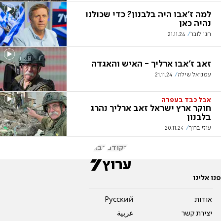
למה ז'אבו היה בלבנון? כדי שכולנו
נהיה כאן
חגי לובר
21.11.24
זאב ז'אבו ארליך - האיש והאגדה
עמנואל שילה
21.11.24
אבל כבד בעפרה
חוקר ארץ ישראל זאב ארליך נהרג
בלבנון
עוזי ברוך
20.11.24
הקודם
הבא
פנו אלינו
אודות
Pусский
יצירת קשר
عربية