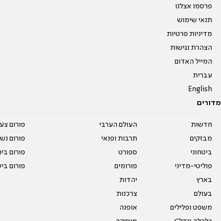
פרסמו אצלנו
תנאי שימוש
מדיניות פרטיות
הצהרת נגישות
המייל האדום
עברית
English
מדורים
חדשות
העולם הערבי
פורום צע
מבזקים
תרבות ופנאי
פורום נשו
ביטחוני
ספורט
פורום בי
פוליטי-מדיני
פורומים
פורום בי
בארץ
יהדות
בעולם
צרכנות
משפט ופלילים
אופנה