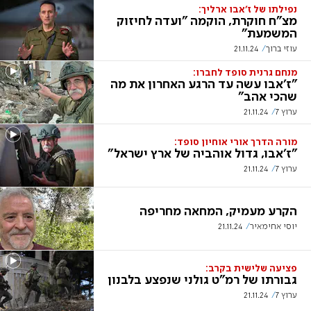
נפילתו של ז'אבו ארליך:
מצ"ח חוקרת, הוקמה "ועדה לחיזוק
המשמעת"
עוזי ברוך
21.11.24
מנחם גרנית סופד לחברו:
"ז'אבו עשה עד הרגע האחרון את מה
שהכי אהב"
ערוץ 7
21.11.24
מורה הדרך אורי אוחיון סופד:
"ז'אבו, גדול אוהביה של ארץ ישראל"
ערוץ 7
21.11.24
הקרע מעמיק, המחאה מחריפה
יוסי אחימאיר
21.11.24
פציעה שלישית בקרב:
גבורתו של רמ"ט גולני שנפצע בלבנון
ערוץ 7
21.11.24