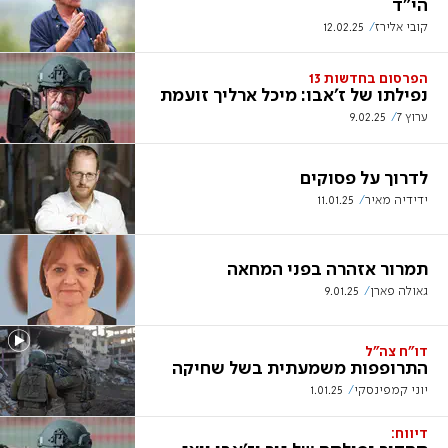
הי"ד
קובי אלירז
12.02.25
הפרסום בחדשות 13
נפילתו של ז'אבו: מיכל ארליך זועמת
ערוץ 7
9.02.25
לדרוך על פסוקים
ידידיה מאיר
11.01.25
תמרור אזהרה בפני המחאה
גאולה פארן
9.01.25
דו"ח צה"ל
התרופפות משמעתית בשל שחיקה
יוני קמפינסקי
1.01.25
דיווח: