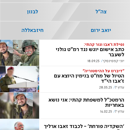
צה"ל
לבנון
יואב ירום
חיזבאללה
נפילת ז'אבו וגור קהתי:
כתב אישום יוגש נגד רמ"ט גולני
לשעבר
יוני קמפינסקי
18.09.25
"דיברנו על ההיסטוריה"
הטיול של מח"ט בנימין היוצא עם
ז'אבו הי"ד
ערוץ 7
28.05.25
הרמטכ"ל למשפחת קהתי: אני נושא
באחריות
ערוץ 7
14.02.25
‘השקדיה פורחת’ - לכבוד זאבו ארליך