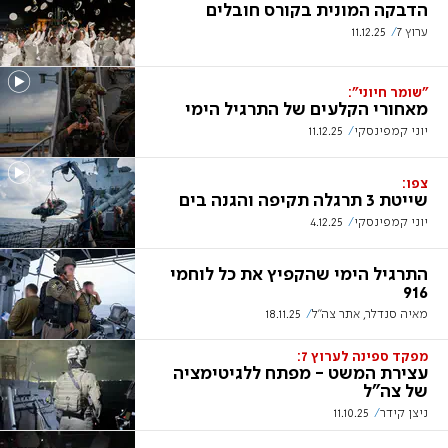
הדבקה המונית בקורס חובלים
ערוץ 7
11.12.25
"שומר חיוני":
מאחורי הקלעים של התרגיל הימי
יוני קמפינסקי
11.12.25
צפו:
שייטת 3 תרגלה תקיפה והגנה בים
יוני קמפינסקי
4.12.25
התרגיל הימי שהקפיץ את כל לוחמי
916
מאיה סנדלר, אתר צה"ל
18.11.25
מפקד ספינה לערוץ 7:
עצירת המשט - מפתח ללגיטימציה
של צה"ל
ניצן קידר
11.10.25