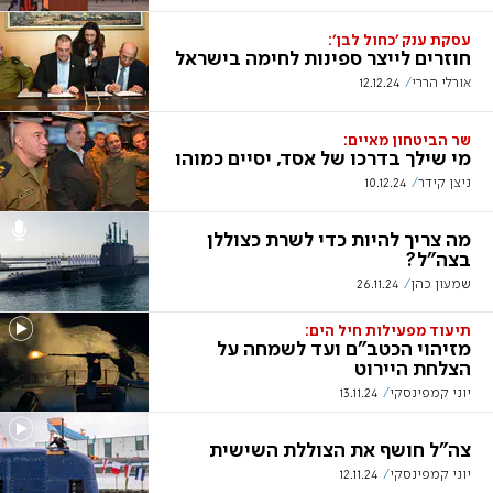
עסקת ענק 'כחול לבן':
חוזרים לייצר ספינות לחימה בישראל
אורלי הררי
12.12.24
שר הביטחון מאיים:
מי שילך בדרכו של אסד, יסיים כמוהו
ניצן קידר
10.12.24
מה צריך להיות כדי לשרת כצוללן
בצה"ל?
שמעון כהן
26.11.24
תיעוד מפעילות חיל הים:
מזיהוי הכטב"ם ועד לשמחה על
הצלחת היירוט
יוני קמפינסקי
13.11.24
צה"ל חושף את הצוללת השישית
יוני קמפינסקי
12.11.24