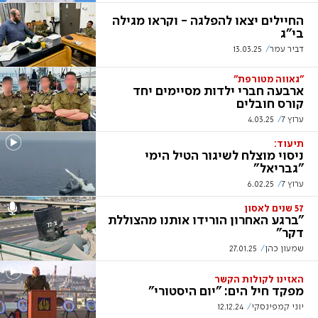
החיילים יצאו להפלגה - וקראו מגילה
בי"ג
דביר עמר
13.03.25
"גאווה מטורפת"
ארבעה חברי ילדות מסיימים יחד
קורס חובלים
ערוץ 7
4.03.25
תיעוד:
ניסוי מוצלח לשיגור הטיל הימי
"גבריאל"
ערוץ 7
6.02.25
57 שנים לאסון
"ברגע האחרון הורידו אותנו מהצוללת
דקר"
שמעון כהן
27.01.25
האזינו לקולות הקשר
מפקד חיל הים: "יום היסטורי"
יוני קמפינסקי
12.12.24