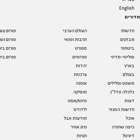
English
מדורים
חדשות
העולם הערבי
פורום צע
מבזקים
תרבות ופנאי
פורום נשו
ביטחוני
ספורט
פורום בי
פוליטי-מדיני
פורומים
פורום בי
בארץ
יהדות
בעולם
צרכנות
משפט ופלילים
אופנה
כלכלה ונדל"ן
מוסיקה
דעות
פיוטקאסט
חדשות המגזר
ילדודס
אוכל
מודעות אבל
כיפה שחורה
מזג אוויר
דיגיטל
תגיות