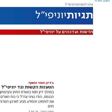
מצב תורני
ערוץ 7
תגיות
יוניפי"ל
תגיות
יוניפי"ל
חדשות ועדכונים על יוניפי"ל
בדיון חסוי נחשף:
הטענות הקשות נגד יוניפי"ל
במהלך דיון חסוי בוועדת החוץ והביטחון
הכנסת, הודו נציגי צה"ל כי כוח האו"ם
את לוחמינו והמידע מגיע לארגון הטרור 
חיים
חזקי ברוך
3.06.26