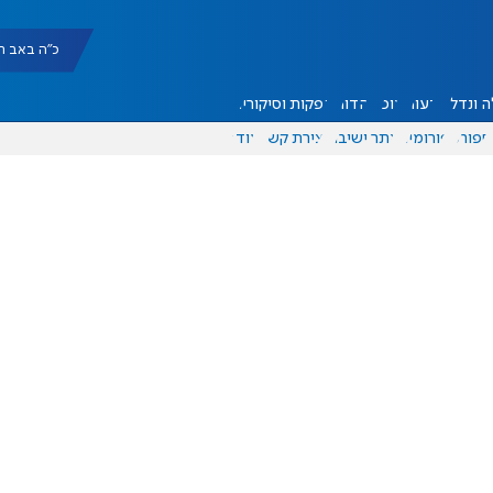
כ"ה באב תשפ"ו |
 ונדל"ן
דעות
אוכל
יהדות
הפקות וסיקורים
ספורט
פורומים
אתר ישיבה
יצירת קשר
עוד