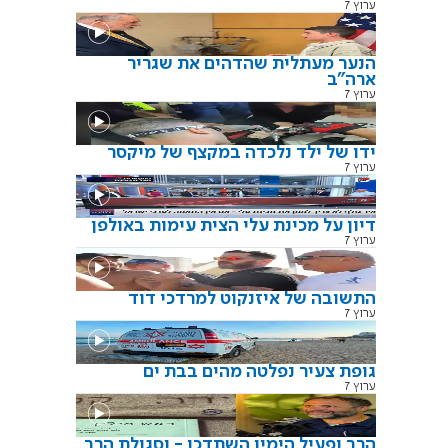
ערוץ 7
הנער מעתלית שהדהים את שגריר
ארה"ב
ערוץ 7
ידו של ילד נלכדה במקצף של מיקסר
ערוץ 7
דיון על מכינת עלי הצית עימות באולפן
ערוץ 7
התשובה של איזנקוט למרדכי דוד
ערוץ 7
גופת צעיר נפלטה מהים בבת ים
ערוץ 7
הרב ופעיל הימין השתדכו - וסגולת הרב