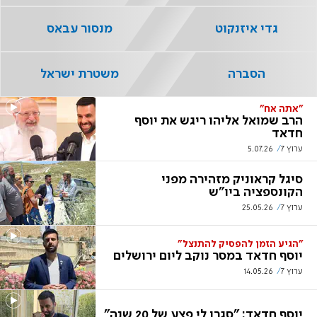
גדי איזנקוט
מנסור עבאס
הסברה
משטרת ישראל
"אתה אח"
הרב שמואל אליהו ריגש את יוסף
חדאד
ערוץ 7
5.07.26
סיגל קראוניק מזהירה מפני
הקונספציה ביו"ש
ערוץ 7
25.05.26
"הגיע הזמן להפסיק להתנצל"
יוסף חדאד במסר נוקב ליום ירושלים
ערוץ 7
14.05.26
יוסף חדאד: "סגרו לי פצע של 20 שנה"