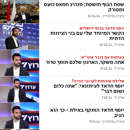
שפת הגוף חושפת: מנהיג חמאס כועס
ומפורק
איציק ברנדויין
16.04.24
יוסף חדאד בכנס ירושלים:
הקשר המיוחד שלי עם בני הציונות
הדתית
ערוץ 7
25.02.24
העימות עם דובר אונר"א:
אתה משקר, הארגון שלכם תומך טרור
ערוץ 7
19.02.24
שלילת אזרחות לקרובי הנייה?
יוסף חדאד לעיתונאי: "אתה כלום
ושום דבר"
ערוץ 7
7.02.24
יוסף חדאד הותקף באילת - כך הוא
הגיב
איציק ברנדויין
17.01.24