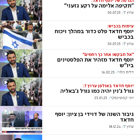
הגרסה של יוסף חדאד:
"תקיפה אלימה על רקע גזעני"
ערוץ 7
30.07.25
עימות בכביש:
יוסף חדאד פלט כדור במהלך ויכוח
בכביש
ערוץ 7
30.07.25
"אל תבקשו אחר כך רחמים"
יוסף חדאד מזהיר את הפלסטינים
ביו"ש
דלית הלוי
16.02.25
יוסף חדאד באולפן ערוץ 7:
גורל ג'נין יהיה כמו גורל ג'באליה
יוני קמפינסקי
23.01.25
גיבור השנה של דוידי בן ציון: יוסף
חדאד
ערוץ 7
18.12.24