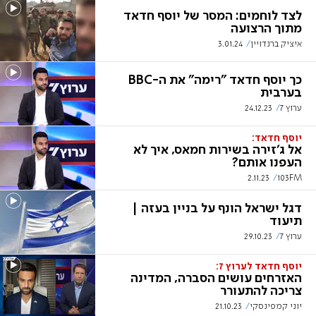
לצד לוחמים: המסר של יוסף חדאד
מתוך הרצועה
איציק ברנדויין
3.01.24
כך יוסף חדאד "רימה" את ה-BBC
בערבית
ערוץ 7
24.12.23
יוסף חדאד:
אל ג'זירה בשירות חמאס, איך לא
העפנו אותם?
2.11.23
103FM
דגל ישראל הונף על בניין בעזה |
תיעוד
ערוץ 7
29.10.23
יוסף חדאד לערוץ 7:
האזרחים עושים הסברה, המדינה
צריכה להתעורר
יוני קמפינסקי
21.10.23