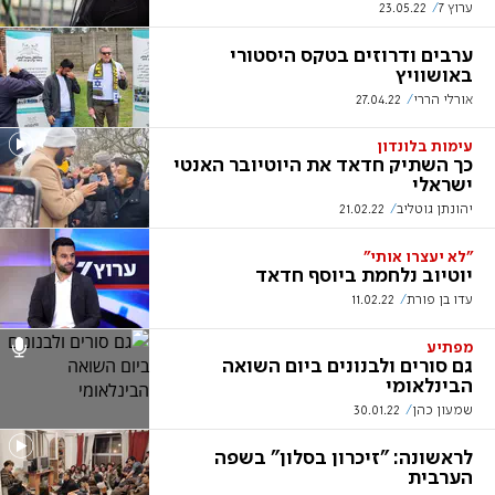
ערוץ 7
23.05.22
ערבים ודרוזים בטקס היסטורי
באושוויץ
אורלי הררי
27.04.22
עימות בלונדון
כך השתיק חדאד את היוטיובר האנטי
ישראלי
יהונתן גוטליב
21.02.22
"לא יעצרו אותי"
יוטיוב נלחמת ביוסף חדאד
עדו בן פורת
11.02.22
מפתיע
גם סורים ולבנונים ביום השואה
הבינלאומי
שמעון כהן
30.01.22
לראשונה: "זיכרון בסלון" בשפה
הערבית