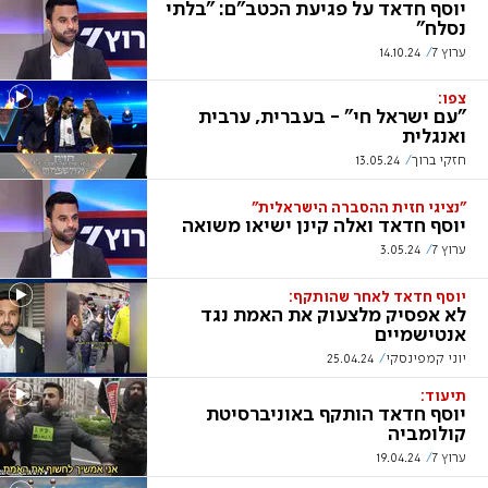
יוסף חדאד על פגיעת הכטב"ם: "בלתי
נסלח"
ערוץ 7
14.10.24
צפו:
‏"עם ישראל חי" - בעברית, ערבית
ואנגלית
חזקי ברוך
13.05.24
"נציגי חזית ההסברה הישראלית"
יוסף חדאד ואלה קינן ישיאו משואה
ערוץ 7
3.05.24
יוסף חדאד לאחר שהותקף:
לא אפסיק מלצעוק את האמת נגד
אנטישמיים
יוני קמפינסקי
25.04.24
תיעוד:
יוסף חדאד הותקף באוניברסיטת
קולומביה
ערוץ 7
19.04.24