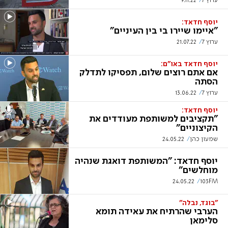
ערוץ 7
9.11.22
יוסף חדאד:
"איימו שיירו בי בין העיניים"
ערוץ 7
21.07.22
יוסף חדאד באו"ם:
אם אתם רוצים שלום, תפסיקו לתדלק
הסתה
ערוץ 7
13.06.22
יוסף חדאד:
"תקציבים למשותפת מעודדים את
הקיצוניים"
שמעון כהן
24.05.22
יוסף חדאד: "המשותפת דואגת שנהיה
מוחלשים"
24.05.22
103FM
"בוגד, נבלה"
הערבי שהרתיח את עאידה תומא
סלימאן