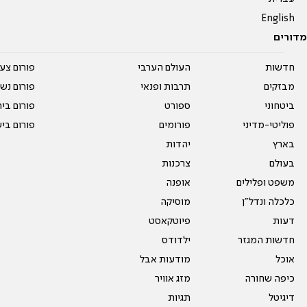
English
מדורים
חדשות
העולם הערבי
פורום צע
מבזקים
תרבות ופנאי
פורום נשו
ביטחוני
ספורט
פורום בי
פוליטי-מדיני
פורומים
פורום בי
בארץ
יהדות
בעולם
צרכנות
משפט ופלילים
אופנה
כלכלה ונדל"ן
מוסיקה
דעות
פיוטקאסט
חדשות המגזר
ילדודס
אוכל
מודעות אבל
כיפה שחורה
מזג אוויר
דיגיטל
תגיות