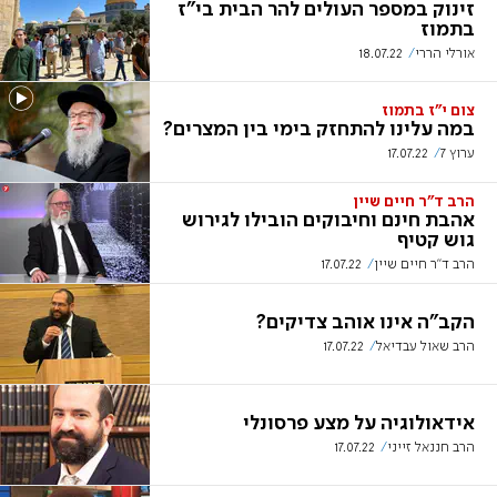
זינוק במספר העולים להר הבית בי"ז
בתמוז
אורלי הררי
18.07.22
צום י"ז בתמוז
במה עלינו להתחזק בימי בין המצרים?
ערוץ 7
17.07.22
הרב ד"ר חיים שיין
אהבת חינם וחיבוקים הובילו לגירוש
גוש קטיף
הרב ד"ר חיים שיין
17.07.22
הקב"ה אינו אוהב צדיקים?
הרב שאול עבדיאל
17.07.22
אידאולוגיה על מצע פרסונלי
הרב חננאל זייני
17.07.22