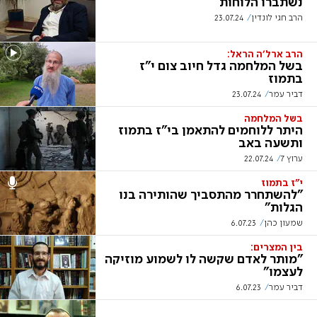
נשתברו הלוחות
הרב חגי לונדין
23.07.24
הרב ארל'ה הראל:
בשל המלחמה גדל חיוב צום י"ז
בתמוז
דביר עמר
23.07.24
בשל המלחמה
היתר ללוחמים להתאמן בי"ז בתמוז
ותשעה באב
ערוץ 7
22.07.24
י"ז בתמוז
"להשתחרר מהתסביך שהותירה בנו
הגלות"
שמעון כהן
6.07.23
בין המצרים:
"מותר לאדם שקשה לו לשמוע מוזיקה
לעצמו"
דביר עמר
6.07.23