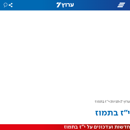
ערוץ 7
תגיות
י"ז בתמוז
י"ז בתמוז
חדשות ועדכונים על י"ז בתמוז