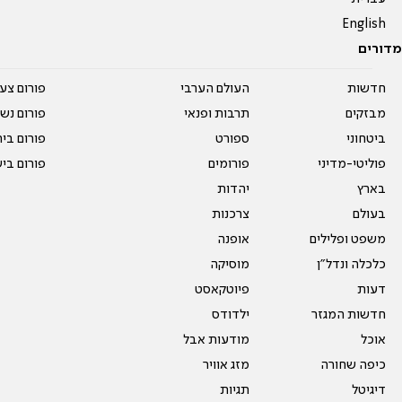
English
מדורים
חדשות
העולם הערבי
פורום צע
מבזקים
תרבות ופנאי
פורום נשו
ביטחוני
ספורט
פורום בי
פוליטי-מדיני
פורומים
פורום בי
בארץ
יהדות
בעולם
צרכנות
משפט ופלילים
אופנה
כלכלה ונדל"ן
מוסיקה
דעות
פיוטקאסט
חדשות המגזר
ילדודס
אוכל
מודעות אבל
כיפה שחורה
מזג אוויר
דיגיטל
תגיות