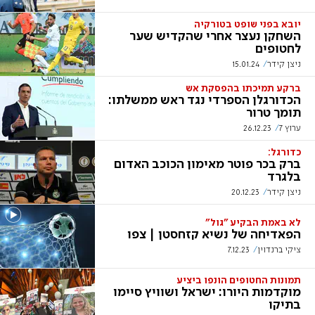
יובא בפני שופט בטורקיה
השחקן נעצר אחרי שהקדיש שער
לחטופים
ניצן קידר
15.01.24
ברקע תמיכתו בהפסקת אש
הכדורגלן הספרדי נגד ראש ממשלתו:
תומך טרור
ערוץ 7
26.12.23
כדורגל:
ברק בכר פוטר מאימון הכוכב האדום
בלגרד
ניצן קידר
20.12.23
לא באמת הבקיע "גול"
הפאדיחה של נשיא קזחסטן | צפו
ציקי ברנדוין
7.12.23
תמונות החטופים הונפו ביציע
מוקדמות היורו: ישראל ושוויץ סיימו
בתיקו