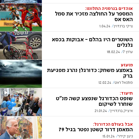
אוהדים בגרמניה התלוננו:
המספר על החולצה מזכיר את סמל
האס אס
ציקי ברנדוין
1.04.24
השוטרים היו בהלם - אבוקות בכסא
גלגלים
ערוץ 7
18.02.24
מזעזע
באמצע משחק: כדורגלן נהרג מפגיעת
ברק
מתנאל ראט
12.02.24
תיעוד:
שופט הכדורגל שנפצע קשה מנ"ט
שוחרר לשיקום
איציק ברנדויין
21.01.24
אבל בעולם הכדורגל:
המאמן דרור קשטן נפטר בגיל 79
ניצן קידר
15.01.24