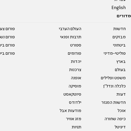
English
מדורים
חדשות
העולם הערבי
פורום צע
מבזקים
תרבות ופנאי
פורום נשו
ביטחוני
ספורט
פורום בי
פוליטי-מדיני
פורומים
פורום בי
בארץ
יהדות
בעולם
צרכנות
משפט ופלילים
אופנה
כלכלה ונדל"ן
מוסיקה
דעות
פיוטקאסט
חדשות המגזר
ילדודס
אוכל
מודעות אבל
כיפה שחורה
מזג אוויר
דיגיטל
תגיות