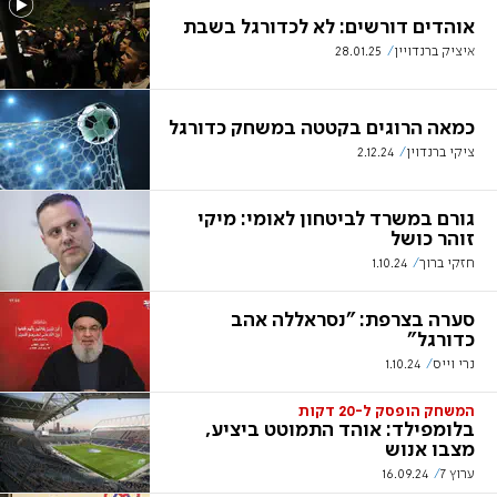
אוהדים דורשים: לא לכדורגל בשבת
איציק ברנדויין
28.01.25
כמאה הרוגים בקטטה במשחק כדורגל
ציקי ברנדוין
2.12.24
גורם במשרד לביטחון לאומי: מיקי
זוהר כושל
חזקי ברוך
1.10.24
סערה בצרפת: "נסראללה אהב
כדורגל"
נרי וייס
1.10.24
המשחק הופסק ל-20 דקות
בלומפילד: אוהד התמוטט ביציע,
מצבו אנוש
ערוץ 7
16.09.24