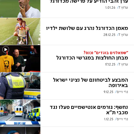
ערן זהבי הודיע על פרישה מכדורגל
ערוץ 7
1.01.26
מאמן הכדורגל נהרג עם שלושת ילדיו
ערוץ 7
28.12.25
"שמאלנים בוגדים" נכנס?
מבחן החולצות במגרשי הכדורגל
ערוץ 7
17.12.25
המבצע לביטחונם של נציגי ישראל
באירופה
נרי וייס
9.12.25
נחשף: גורמים אנטישמיים פעלו נגד
מכבי ת"א
נרי וייס
1.12.25