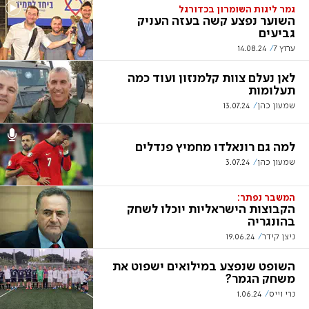
גמר ליגות השומרון בכדורגל
השוער נפצע קשה בעזה העניק
גביעים
ערוץ 7
14.08.24
לאן נעלם צוות קלמנזון ועוד כמה
תעלומות
שמעון כהן
13.07.24
למה גם רונאלדו מחמיץ פנדלים
שמעון כהן
3.07.24
המשבר נפתר:
הקבוצות הישראליות יוכלו לשחק
בהונגריה
ניצן קידר
19.06.24
השופט שנפצע במילואים ישפוט את
משחק הגמר?
נרי וייס
1.06.24