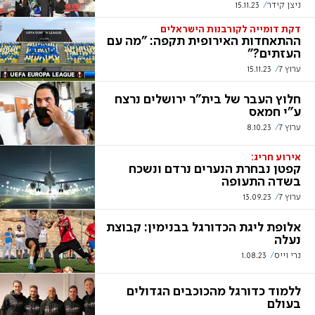
ניצן קידר
15.11.23
דקת דומייה לקורבנות הישראלים
ההתאחדות האירופית תקפה: "מה עם
העזתים?"
ערוץ 7
15.11.23
חלוץ העבר של בית"ר ירושלים נרצח
ע"י חמאס
ערוץ 7
8.10.23
אירוע חריג:
קפטן נבחרת הנערים נרדם ונשכח
בשדה התעופה
ערוץ 7
13.09.23
אלופת ליגת הכדורגל בבנימין: קבוצת
נעלה
נרי וייס
1.08.23
ללמוד כדורגל מהכוכבים הגדולים
בעולם