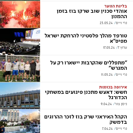
בליגת הנוער
אוהדי סכנין שוב שרקו בוז בזמן
ההמנון
נרי וייס
23.05.24
טורפד מהלך פלסטיני להרחקת ישראל
מפיפ"א
ערוץ 7
17.05.24
"מתפללים שהקרבות יישארו רק על
המגרש"
נרי וייס
11.05.24
אירופה בכוננות
חשש: דאעש מתכנן פיגועים במשחקי
הכדורגל
ניסן צור
9.04.24
הקהל האיראני שרק בוז לזכר ההרוגים
בדמשק
נרי וייס
7.04.24