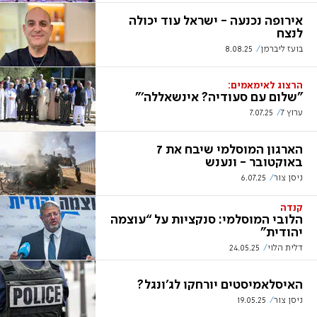
אירופה נכנעה - ישראל עוד יכולה
לנצח
בועז ליברמן
8.08.25
הרצוג לאימאמים:
"שלום עם סעודיה? אינשאללה'"
ערוץ 7
7.07.25
הארגון המוסלמי שיבח את 7
באוקטובר - ונענש
ניסן צור
6.07.25
קנדה
הלובי המוסלמי: סנקציות על “עוצמה
יהודית”
דלית הלוי
24.05.25
האיסלאמיסטים יורחקו לג'ונגל?
ניסן צור
19.05.25