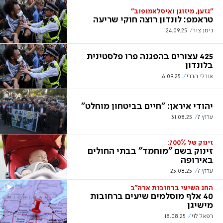
"גזען, מיזוגן ואיסלאמופוב"
טראמפ: לונדון רוצה חוקי שריעה
ניסן צור
24.09.25
425 עצורים בהפגנה פרו פלסטינית
בלונדון
אורלי הררי
6.09.25
יהודי איראן: "חיים בביטחון מוחלט"
ערוץ 7
31.08.25
זינוק של 700%:
זינוק בשם "מוחמד" בבתי החולים
באירופה
ערוץ 7
25.08.25
החג השיעי ברחובות ארה"ב
40 אלף מוסלמים שיעים ברחובות
מישיגן
רפאל לוי
18.08.25