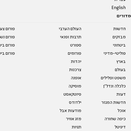
English
מדורים
חדשות
העולם הערבי
פורום צע
מבזקים
תרבות ופנאי
פורום נשו
ביטחוני
ספורט
פורום בי
פוליטי-מדיני
פורומים
פורום בי
בארץ
יהדות
בעולם
צרכנות
משפט ופלילים
אופנה
כלכלה ונדל"ן
מוסיקה
דעות
פיוטקאסט
חדשות המגזר
ילדודס
אוכל
מודעות אבל
כיפה שחורה
מזג אוויר
דיגיטל
תגיות