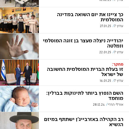
כך ציינו את יום השואה במדינה
המוסלמית
ערוץ 7
27.01.25
יהודייה ניצלה מעצר בן זוגה המוסלמי
ונמלטה
ערוץ 7
22.01.25
מחקר:
זו בעלת הברית המוסלמית החשובה
של ישראל
ערוץ 7
16.01.25
השם הנפוץ ביותר לתינוקות בברלין:
מוחמד
אורלי הררי
28.12.24
רב הקהילה באזרבייג'ן ישתתף במיזם
הנשיא