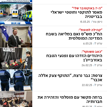
"ה-7 באוקטובר שלי"
מאסר לתוקפי וחוטפי ישראלי
בבריטניה
ניסן צור
15.03.25
"קהילה למופת":
הח"כ מש"ס נאם במליאה בשבח
המדינה המוסלמית
ערוץ 7
6.03.25
"כאב משותף":
היהודים הזדהו עם נפגעי הטבח
באזרבייג'ן
ערוץ 7
26.02.25
צרפת: גבר נרצח, "התוקף צעק אללה
אכבר"
ערוץ 7
22.02.25
ברחה מקשר עם מוסלמי והזהירה את
חברותיה
ערוץ 7
18.02.25