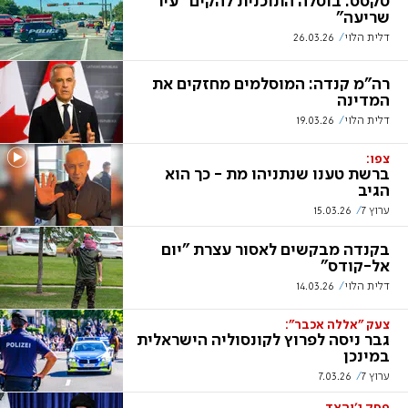
טקסס: בוטלה התוכנית להקים "עיר
שריעה"
דלית הלוי
26.03.26
רה"מ קנדה: המוסלמים מחזקים את
המדינה
דלית הלוי
19.03.26
צפו:
ברשת טענו שנתניהו מת - כך הוא
הגיב
ערוץ 7
15.03.26
בקנדה מבקשים לאסור עצרת "יום
אל-קודס"
דלית הלוי
14.03.26
צעק "אללה אכבר":
גבר ניסה לפרוץ לקונסוליה הישראלית
במינכן
ערוץ 7
7.03.26