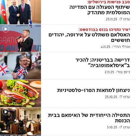
סבב פגישות בירושלים:
שיתוף הפעולה עם המדינה
המוסלמית מתהדק
ערוץ 7
23.11.25
יאיר נתניהו בכנס בבודפשט:
האסלאם משתלט על אירופה, יהודים
חוששים
אורלי הררי
4.11.25
דרישה בבריטניה: להכיר
ב"איסלאמופוביה"
ניסן צור
2.11.25
ניצחון למחאות הפרו-פלסטיניות
ערוץ 7
25.10.25
התפילה הייחודית של האימאם בבית
הכנסת
ערוץ 7
3.10.25