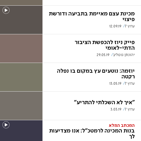
מכינת עצם מאיימת בתביעה ודורשת
פיצוי
ערוץ 7
12.09.19
פייק ניוז להכפשת הציבור
הדתי-לאומי
יהונתן גוטליב
29.05.19
יוזמה: נוטעים עץ במקום בו נפלה
רקטה
ערוץ 7
13.05.19
"איך לא השכלתי להתריע"
ערוץ 7
3.03.19
המכתב המלא
בנות המכינה לרמטכ"ל: אנו מצדיעות
לך