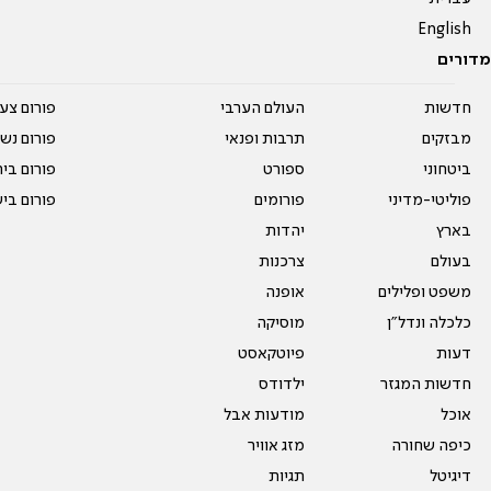
English
מדורים
חדשות
העולם הערבי
פורום צע
מבזקים
תרבות ופנאי
פורום נשו
ביטחוני
ספורט
פורום בי
פוליטי-מדיני
פורומים
פורום בי
בארץ
יהדות
בעולם
צרכנות
משפט ופלילים
אופנה
כלכלה ונדל"ן
מוסיקה
דעות
פיוטקאסט
חדשות המגזר
ילדודס
אוכל
מודעות אבל
כיפה שחורה
מזג אוויר
דיגיטל
תגיות