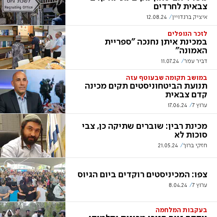
צבאית לחרדים
איציק ברנדויין
12.08.24
לזכר הנופלים
במכינת איתן נחנכה "ספריית
האמונה"
דביר עמר
11.07.24
במושב תקומה שבעוטף עזה
תנועת הביטחוניסטים תקים מכינה
קדם צבאית
ערוץ 7
17.06.24
מכינת רבין: שוברים שתיקה כן, צבי
סוכות לא
חזקי ברוך
21.05.24
צפו: המכיניסטים רוקדים ביום הגיוס
ערוץ 7
8.04.24
בעקבות המלחמה