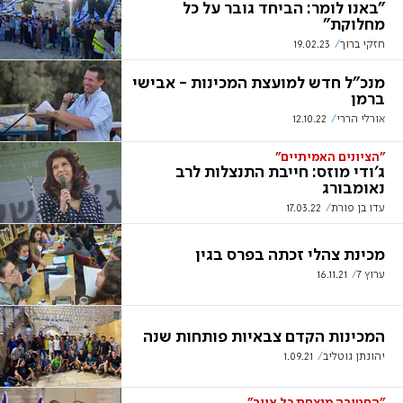
"באנו לומר: הביחד גובר על כל
מחלוקת"
חזקי ברוך
19.02.23
מנכ"ל חדש למועצת המכינות - אבישי
ברמן
אורלי הררי
12.10.22
"הציונים האמיתיים"
ג׳ודי מוזס: חייבת התנצלות לרב
נאומבורג
עדו בן פורת
17.03.22
מכינת צהלי זכתה בפרס בגין
ערוץ 7
16.11.21
המכינות הקדם צבאיות פותחות שנה
יהונתן גוטליב
1.09.21