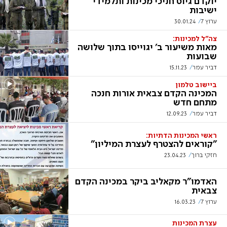
יוקדם גיוס חניכי מכינות ותלמידי
ישיבות
ערוץ 7
30.01.24
צה"ל למכינות:
מאות משיעור ב' יגוייסו בתוך שלושה
שבועות
דביר עמר
15.11.23
ביישוב טלמון
המכינה הקדם צבאית אורות חנכה
מתחם חדש
דביר עמר
12.09.23
ראשי המכינות הדתיות:
"קוראים להצטרף לעצרת המיליון"
חזקי ברוך
23.04.23
האדמו"ר מקאליב ביקר במכינה הקדם
צבאית
ערוץ 7
16.03.23
עצרת המכינות