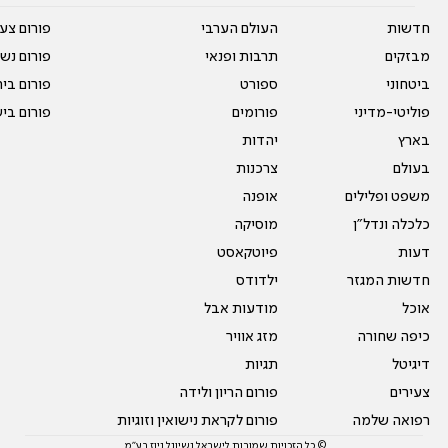
חדשות
העולם הערבי
פורום צע
מבזקים
תרבות ופנאי
פורום נשו
ביטחוני
ספורט
פורום בי
פוליטי-מדיני
פורומים
פורום בי
בארץ
יהדות
בעולם
צרכנות
משפט ופלילים
אופנה
כלכלה ונדל"ן
מוסיקה
דעות
פיוטקאסט
חדשות המגזר
ילדודס
אוכל
מודעות אבל
כיפה שחורה
מזג אוויר
דיגיטל
תגיות
צעירים
פורום הריון ולידה
רפואה שלמה
פורום לקראת נישואין וזוגיות
© כל הזכויות שמורות לישראל נשיונל ניוז בע"מ.