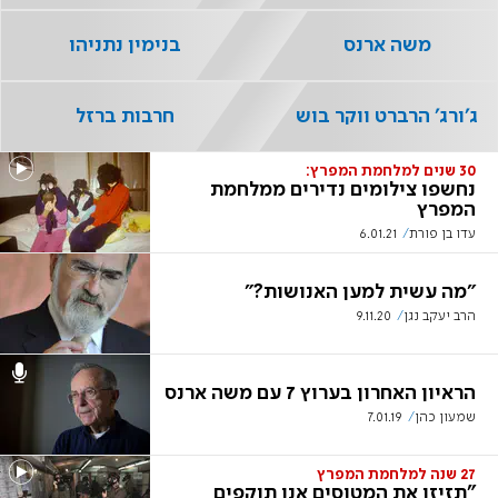
משה ארנס
בנימין נתניהו
ג'ורג' הרברט ווקר בוש
חרבות ברזל
30 שנים למלחמת המפרץ:
נחשפו צילומים נדירים ממלחמת
המפרץ
עדו בן פורת
6.01.21
״מה עשית למען האנושות?״
הרב יעקב נגן
9.11.20
הראיון האחרון בערוץ 7 עם משה ארנס
שמעון כהן
7.01.19
27 שנה למלחמת המפרץ
"תזיזו את המטוסים אנו תוקפים