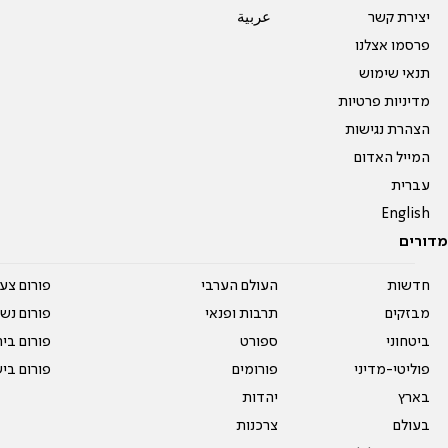
יצירת קשר
عربية
פרסמו אצלנו
תנאי שימוש
מדיניות פרטיות
הצהרת נגישות
המייל האדום
עברית
English
מדורים
חדשות
העולם הערבי
פורום צע
מבזקים
תרבות ופנאי
פורום נשו
ביטחוני
ספורט
פורום בי
פוליטי-מדיני
פורומים
פורום בי
בארץ
יהדות
בעולם
צרכנות