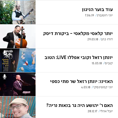
עוד בוער הניגון
יוני רוטנברג
7.06.19
יותר קלאסי מקלאסי - ביקורת דיסק
דודו כהן
29.03.18
יונתן רזאל וקובי אפללו LIVE: הטוב
קוביס
15.03.18
האזינו: יונתן רזאל שר מתי כספי
יוני קמפינסקי
4.03.18
האם ר' יהושע היה גר בנאות נריה?
יובל אהלי
28.12.17