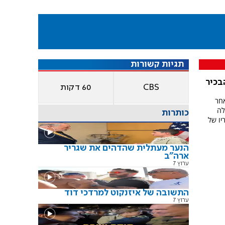
תגיות קשורות
ב הבכיר
CBS
60 דקות
אחר
לה
כותרות
יו של
הנער מעתלית שהדהים את שגריר
ארה"ב
ערוץ 7
התשובה של איזנקוט למרדכי דוד
ערוץ 7