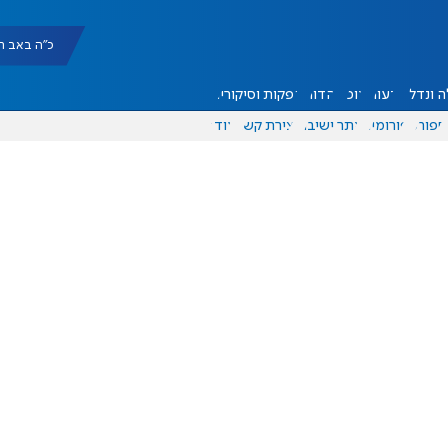
כ"ה באב תשפ"ו |
 ונדל"ן
דעות
אוכל
יהדות
הפקות וסיקורים
ספורט
פורומים
אתר ישיבה
יצירת קשר
עוד