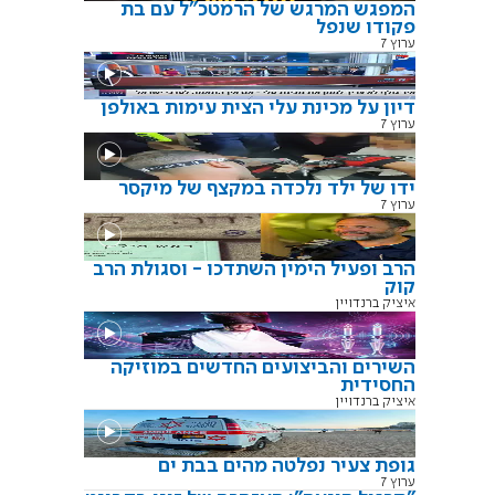
המפגש המרגש של הרמטכ"ל עם בת
פקודו שנפל
ערוץ 7
דיון על מכינת עלי הצית עימות באולפן
ערוץ 7
ידו של ילד נלכדה במקצף של מיקסר
ערוץ 7
הרב ופעיל הימין השתדכו - וסגולת הרב
קוק
איציק ברנדויין
השירים והביצועים החדשים במוזיקה
החסידית
איציק ברנדויין
גופת צעיר נפלטה מהים בבת ים
ערוץ 7