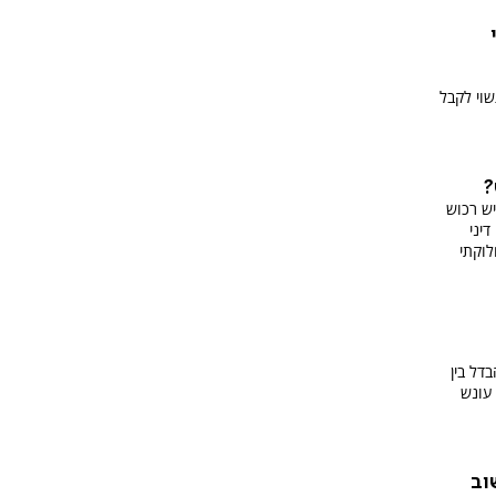
וי לקבל
?
ש רכוש
יני
לוקתי
בדל בין
 עונש
וב