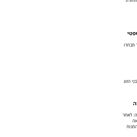
החזרת
פטי
 תבחרו
י הזוג
ה
ה: לאחר
אה
המנוח