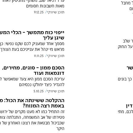
עו"ד דניאל שגב משתף מהניסיון לאחר 
ל מחבל
מאות חשבונות חסומים
ם
תוכן שיווקי
9.12.25
ייפוי כוח מתמשך - הכלי המש
שיגן עליך
ר שלב
מסמך אחד שמעניק לכם שקט נפשי: כך
על החוק
מראש מי ינהל את ענייניכם בעת הצורך
תוכן שיווקי
11.11.25
שר
הסכם ממון - סוגים, מחירים,
דוגמאות ועוד
כך בונים
עריכת הסכם ממון היא צעד שמאפשר לבנ
להגדיר כיצד יחולקו נכסיהם
תוכן שיווקי
5.10.25
ההקלטה ששינתה את הכול: מ
באמת רצה המנוח?
ין
זה התחיל כמו לא מעט מקרים של ירוש
לכם, מתי
פטירתו של אב המשפחה, התגלתה צוו
שכביכול מבטאת את רצונו האחרון של 
היקר