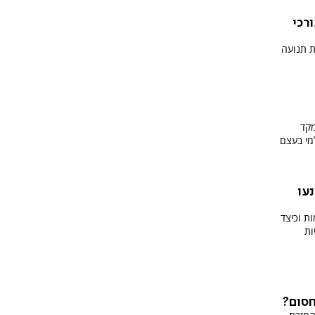
רכי
ת תנועה
מקד
במקום בניירת. איך זה עובד? ולמי בעצם
עו
ת וכיצד
ות
חסום?