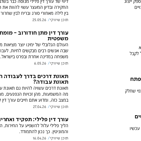
ספק ייצוג
ליווי של עורך דין פלילי מנוסה כבר בשלב
יים
החקירה ובדיון המעצר עשוי להוות את 
בין לילה מאחורי סורג ובריח לבין שחרור
תוכן שיווקי
25.05.26
עורך דין מתן חודורוב - מומח
משפטית
העולם הגלובלי של ימינו יוצר מציאות מ
שבה אנשים רבים מבקשים לחיות, לעבוד
 לקבל
משפחה במדינה אחרת ובפרט בישראל.
תוכן שיווקי
6.05.26
תאונת דרכים בדרך לעבודה ה
פתח
תאונת עבודה?
תאונת דרכים עשויה להיות גם תאונת ע
כפי שחלק
מה המשמעות, מהן זכויות הנפגעים, מה
במצב כזה, ומדוע אתם חייבים עורך דין 
תוכן שיווקי
27.04.26
ים
עורך דין פלילי: תפקיד ואחריו
הליך פלילי עלול להשפיע על החירות, ה
עכשיו
והמוניטין. כך נכון להתמודד.
תוכן שיווקי
16.04.26