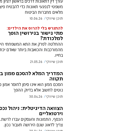
עורך דין לתאונות דרכים בראשון לציון מ
משפטי לנפגעי תאונות כדי להבטיח פיצו
מלאים מחברות הביטוח
תוכן שיווקי
10.06.26
להתגרש בלי להרוס את הילדים:
מתי גישור בגירושין הופך
למלכודת?
ההחלטה לפרק את התא המשפחתי היא
מהמורכבות והכואבות ביותר שאדם יכול
בחייו.
תוכן שיווקי
21.05.26
המדריך המלא להסכם ממון ב
תקווה
הסכם ממון הוא אינו סימן לחוסר אמון 
נוטים לחשוב אלא בדיוק ההפך
תוכן שיווקי
30.04.26
הצוואה הדיגיטלית: ניהול נכס
וירטואליים
הכסף, התמונות והעסקים עברו לרשת. 
צריך לדאוג שגם הירושה תעבור נכון.