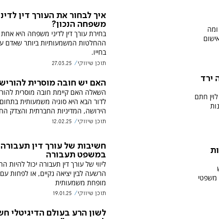
איך לבחור את העורך דין לדיני
משפחה הנכון?
ומה
בחירת עורך דין לדיני משפחה היא אחת
ישום
ההחלטות המשמעותיות ביותר שאדם עש
בחייו.
תוכן שיווקי
27.03.25
 ירד
האם יש חובה מוסרית להוריש
השאלה האם קיימת חובה מוסרית להורי
וין חתם
לדור הבא היא סוגיה משמעותית בתחום ד
ות
הירושה, המדיניות החברתית והצדק הח
תוכן שיווקי
12.02.25
חשיבות של עורך דין תעבורה
ות
במשפט תעבורה
ליווי של עורך דין תעבורה יכול להיות הה
הרשעה לבין יציאה נקיים, או לפחות עם
 משפטי
מופחת משמעותית
תוכן שיווקי
19.01.25
לשון הרע בעולם הדיגיטלי חש