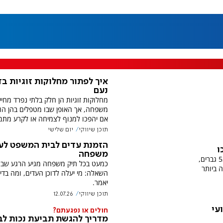
איך לפתור מחלוקות זוגיות בד
נעם
מחלוקות זוגיות הן חלק בלתי נפרד מחיי
משפחה, אך האופן שבו מטפלים בהן הו
אם יהפכו למנוף לצמיחה או לקרע מתמ
תוכן שיווקי
יום שלישי
הזמנת עדים לבית המשפט לענ
משפחה
במהלך האירוע הוסמכו 744 נשים ו-530 גברים,
כמעט בכל תיק משפחה מגיע הרגע שבו
 בן 70 והצעירה ביותר
השאלה: מי יעלה לדוכן העדים, ומה בדי
יאמר.
תוכן שיווקי
12.07.26
עי
חולים או נפגעתם?
מדריך להגשת תביעת נכות לב