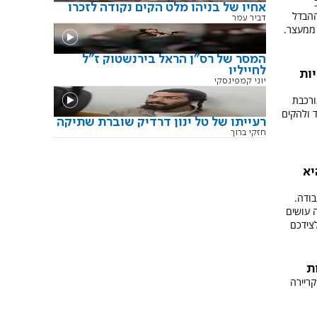
אחיו של בניהו מלט הקים נקודה לזכרו
ההבדל
דביר עמר
 ממעצר.
המסר של רס"ן הראל בירנשטוק ז"ל
לחייליו
יות
יוני קמפינסקי
ורכבת
 ולהקים
רעייתו של טל ינון דרדיק שוברת שתיקה
חזקי ברוך
יא
בודה.
 עושים
לצידכם
ת
קריירה