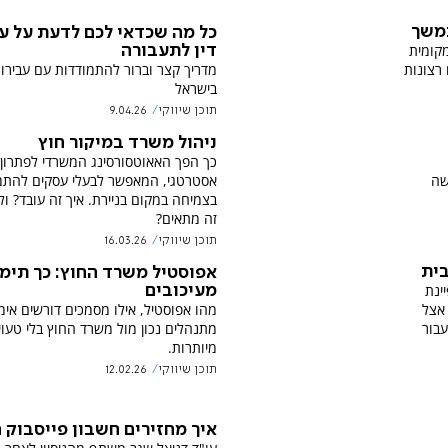
תמשך
כל מה שכדאי לכם לדעת על עו
מקומית
דין לתעבורה
מדריך קצר וברור להתמודדות עם עבירו
רצונות
בישראל
תוכן שיווקי
9.04.26
ניהול משרד במיקור חוץ
כך הפך האאוטסורסינג המשרדי לפתרון
שה
אסטרטגי, המאפשר לבעלי עסקים להת
בצמיחה 
זה מתאים?
תוכן שיווקי
16.03.26
ית
אפוסטיל משרד החוץ: כך תימנ
ינת
מעיכובים
מהו אפוסטיל, אילו מסמכים דורשים אימו
 אצל
מתנהלים נכון מול משרד החוץ בלי טעוי
עבור
מיותרות.
תוכן שיווקי
12.02.26
איך מחזירים חשבון פייסבוק 