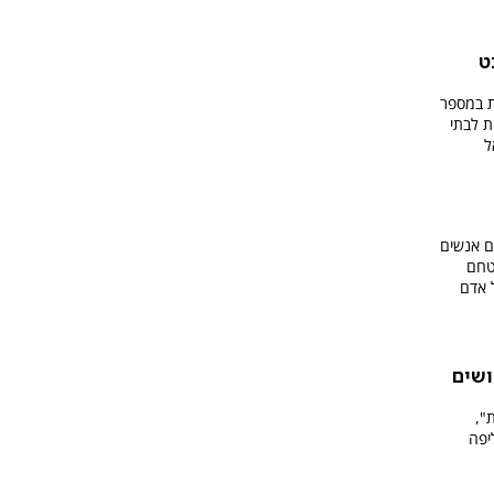
ט
ת במספר
ת לבתי
ל
ם אנשים
טחם
 אדם
ושים
",
יפה