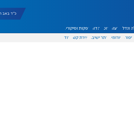
כ"ד באב תשפ"ו |
 ונדל"ן
דעות
אוכל
יהדות
הפקות וסיקורים
ספורט
פורומים
אתר ישיבה
יצירת קשר
עוד