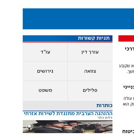
תגיות קשורות
רכי
עורך דין
עו"ד
א שקובע
שך.
צוואה
גירושים
ייני
פלילים
משפט
 עולה
וק הוא
כותרות
ההנהגה הערבית מתנגדת לשירות אזרחי
דלית הלוי
יטוח