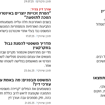
תוכן מקודם
29.07.25
עורך דין בכיר:
ין
"הפרת זכויות יוצרים באינטרנ
הפכה לתופעה"
בשנים האחרונות חלה עלייה משמעותי
למסלול
התביעות האזרחיות והמסחריות המוגשו
המשפט נגד בעלי אתרי אינטרנט בישרא
תוכן שיווקי
17.07.25
מדריך משפטי להסגת גבול
במקרקעין
מדי יום מתרחשים אינספור מקרים שבה
רבים.
מוצאים את עצמם נפגעים מפלישה לש
שיכים
הפרטי או מואשמים בפלישה לשטחו של
אחר.
תוכן שיווקי
23.06.25
תמצאו
המשפט מבפנים: מה באמת ע
עורכי דין?
בי,
כששומעים את המילים "קריירה משפטית
, חוקים
התמונה שקופצת לראש לרוב כוללת חל
יות
כהה, תיק מסמכים עבה ועורך דין
תוכן שיווקי
21.05.25