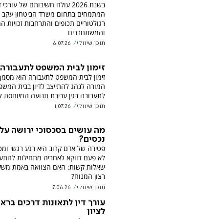
בשנת 2026 עולה חשיבותם של עורכי ד
המתמחים בתחום משרד הביטחון עקב שי
רגולטוריים תכופים והתרחבות זכויות 
והמשתחררים
תוכן שיווקי
6.07.26
זימון לבית המשפט לתעבורה
זימון לבית המשפט לתעבורה הוא מסמך
המורה לנהג להתייצב לדיון בבית המשפ
לתעבורה בגין עבירת תנועה המיוחסת לו
תוכן שיווקי
1.07.26
מה עושים בסכסוכי ירושה על
נכסים?
פטירה של אדם קרוב היא רגע רגשי ומט
לא פעם דווקא לאחריה מתחילות להתע
שאלות קשות: האם הצוואה באמת מש
רצון המנוח?
תוכן שיווקי
17.06.26
עורך דין לתאונות דרכים ברא
לציון