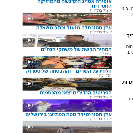
אופירה אסייג התרגשה מהמוזיקה
החסידית
: סוגי
איציק ברנדויין
עדן חסון תלה מנעול וכתב משאלה
איציק ברנדויין
יך
חום
המחיר הקשה של משחקי הפז"ם
ים,
ערוץ 7
הלחץ על השרים - וההבטחה של סטרוק
חזקי ברוך
תרות
הפריטים הנדירים יצאו מהכספות
איציק ברנדויין
די
עדן חסון ומידד טסה הפתיעו בירושלים
איציק ברנדויין