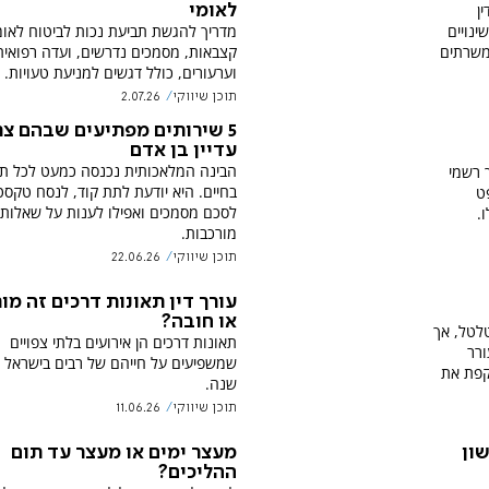
ין
לאומי
נויים
מדריך להגשת תביעת נכות לביטוח לאומי
המשרתים
קצבאות, מסמכים נדרשים, ועדה רפואית
וערעורים, כולל דגשים למניעת טעויות.
תוכן שיווקי
2.07.26
5 שירותים מפתיעים שבהם צר
עדיין בן אדם
הבינה המלאכותית נכנסה כמעט לכל ת
 רשמי
בחיים. היא יודעת לתת קוד, לנסח טקסט
ט
לסכם מסמכים ואפילו לענות על שאלות
.
מורכבות.
תוכן שיווקי
22.06.26
עורך דין תאונות דרכים זה מו
או חובה?
לטל, אך
תאונות דרכים הן אירועים בלתי צפויים
ורר
שמשפיעים על חייהם של רבים בישראל מ
קפת את
שנה.
תוכן שיווקי
11.06.26
שון
מעצר ימים או מעצר עד תום
ההליכים?