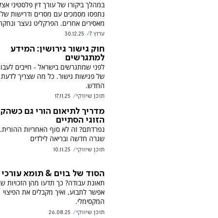
במהלך ביקורו של עורך דין פלסטיני אצ
נתפסו מסמכים עם מסרים ודרישות שלו
מאסירים אחרים. הפרקליט נעצר ונחקר
ערוץ 7
30.12.25
חוק גישור גירושין: המידע
למתגרשים
לפני שמתגרשים בישראל - חייבים לעבו
של פגישות גישור. כל מה שצריך לדעת 
החדש.
תוכן שיווקי
17.11.25
מדריך לתיאום הורי גם כשהק
הזוגי הסתיים
נפרדתם? זה לא סוף האחריות ההורית. 
שגרה חדשה ובריאה לילדים
תוכן שיווקי
10.11.25
הסוד של בוים & תומא עורכי ד
תאונת עבודה? כך תדעו מהן הזכויות ש
אפשר לתבוע, ואיך מקבלים את הפיצוי
המקסימלי.
תוכן שיווקי
26.08.25