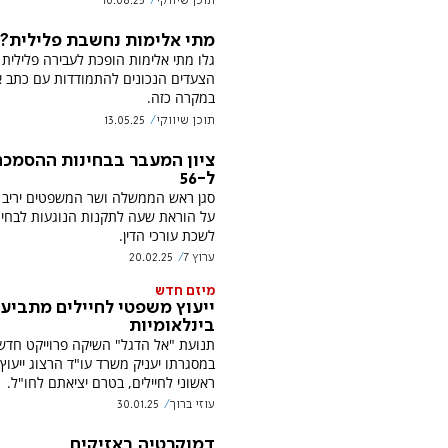
תוכן שיווקי
10.06.25
מתי אלימות נחשבת פלילית?
גלו מתי אלימות הופכת לעבירה פלילית 
הצעדים הנכונים להתמודדות עם כתב א
במקרה כזה.
תוכן שיווקי
13.05.25
ציון המעבר בבחינות ההסמכה
ל-56
סגן ראש הממשלה ושר המשפטים יריב ל
על הוראת שעה לתקנות הנוגעות לבחינ
לשכת עורכי הדין.
ערוץ 7
20.02.25
מיזם חדש
ייעוץ משפטי לחיילים מתביע
בינלאומיות
תנועת "אל הדגל" השיקה פרוייקט חדש
במסגרתו יעניק משרד עו"ד הרצוג ייעוץ
ראשוני לחיילים, בטרם יציאתם לחו"ל.
עוזי ברוך
30.01.25
דמוקרטיה באזיקים