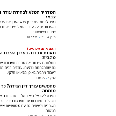
המדריך המלא לבחירת עורך ד
צבאי
כיצד לבחור עורך דין צבאי שיבין את ערכי
השירות, יגן על עתיד החייל וישיב אותו 
שירות משמעותי.
תוכן שיווקי
28.07.25
האם אתם מכוסים?
תאונת עבודה בעידן העבודה
מהבית
המלחמה שינתה את סביבת העבודה של 
גם שהמלחמה נרגעה, עובדים רבים ממ
לעבוד מהבית באופן מלא או חלקי.
ערוץ 7
8.07.25
מחפשים עורך דין הגירה? כך 
מומחה
הגירה לישראל היא תהליך מורכב ורב-של
הכולל התמודדות עם מערכת בירוקרטית
משתנים ולעיתים גם עם סיטואציות איש
רגישות