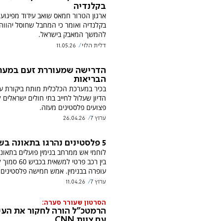
בקלנדיה
ארגון הטרור חמאס שואב עידוד מפיגוע 
בקלנדיה ואומר כי המחבל שחוסל יהוו
להמשך המאבק בישראל.
דלית הלוי
11.05.26
הדרישה שמעוררת זעם במער
הבריאות
בכיר במערכת הכלכלית מותח ביקורת ע
הדיון שעלול לחייב בתי חולים ישראלים 
פצועים פלסטינים מעזה.
ערוץ 7
26.04.26
5 פלסטינים נהרגו בתאונה בשומרון
לוחמי אש ממרחב בנימין פועלים בתאונ
בין רכב פרטי למשאית בכ
עופרה בבנימין. אמש חמישה פלסטינים 
ערוץ 7
11.04.26
הסרטון שעורר סערה:
הרמטכ"ל הורה לחקור את העי
עם צוות CNN