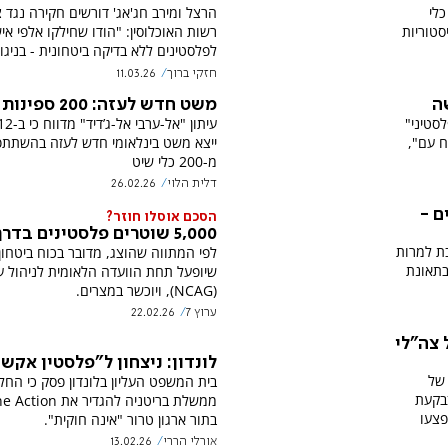
לי
הרצל ומירב חג'אג' דורשים חקירה נגד 
סטוריות
רשות האוכלוסין: "הודו שחילקו אלפי אי
לפלסטינים ללא בדיקה ביטחונית - בניגו
חזקי ברוך
11.03.26
ה
משט חדש לעזה: 200 ספינות בדרך
לסטיני"
ח עם",
ייצא משט בינלאומי חדש לעזה בהשתתפ
מ-200 כלי שיט
דלית הלוי
26.02.26
ם -
הסכם אוסלו חוזר?
5,000 שוטרים פלסטינים בדרך לעזה
ת למרות
לפי המתווה שהוצג, מדובר בכוח ביטחון
בתאונת
שיופעל תחת הוועדה הלאומית לניהול ע
(NCAG), ויוכשר במצרים.
ערוץ 7
22.02.26
 צה"לי
לונדון: ניצחון ל"פלסטין אקשן
 של
בית המשפט העליון בלונדון פסק כי הח
בקעת
ממשלת בריטניה להגדיר א
פצעו
בתור ארגון טרור "אינה חוקית".
אורלי הררי
13.02.26