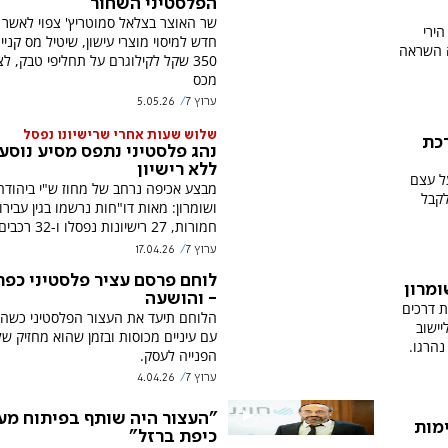
הפלסטיני השחור
שר האוצר בצלאל סמוטריץ' צפוי לאשר 
הירי
חדש למיסוי מוצרי עישון, שיטיל מס קניי
ה השראה
מכס
ערוץ 7
5.05.26
שלוש שעות אחרי שרישיונו נפסל
כת
נהג פלסטיני נתפס מסיע נוסע
ללא רישיון
ל עצם
מבצע אכיפה נרחב של מחוז ש"י ביהודה
לקבל
ושומרון: מאות דו"חות נרשמו בגין עבירו
חמורות, 27 רישיונות נפסלו ו-32 רכבים הושבת
ערוץ 7
17.04.26
לוחם פרסם עציר פלסטיני כפ
- והושעה
ת דרכים
הלוחם תיעד את העצור הפלסטיני כשהוא
ביש 60 סמוך ליישוב
עם עיניים מכוסות ובזמן שהוא מחזיק ש
נהרגו.
הפנייה לעסק.
ערוץ 7
4.04.26
"העצור היה שותף בפיתוח מע
מות
כיפת ברזל"