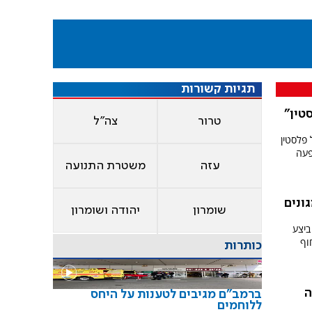
תגיות קשורות
טין"
טרור
צה"ל
את דגל פלסטין
פעה
עזה
משטרת התנועה
ונים
שומרון
יהודה ושומרון
ביצע
וף
כותרות
ה
ברמב"ם מגיבים לטענות על היחס
ללוחמים