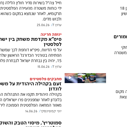
חייל צה"ל בשירות סדיר חולץ הלילה (חמ
מרדף, חסימה וסכינים ברכב: פלסטיני בן 18
ידי כוחות משטרה מהעיירה הפלסטינית
 רישיון
תרקומיא, לאחר שנמצא במקום כשהוא א
ולבוש מדים.
ערוץ 7
25.06.26
יוזמה חריגה
מורים
פיפ"א מקדמת משחק בין ישר
לפלסטין
וקי
על פי הדיווח, פיפ"א דוחפת לכך שמשח
המשטרה
הפתיחה בטורניר הכדורגל הראשון שלה 
15, יהיה בין נבחרת ישראל לנבחרת פלסטין
ערוץ 7
15.06.26
מחבקים פלסטינים
זעם בקהילה היהודית על מש
לונדון
ה מקום
בקהילה היהודית תקפו את התנהלות 
וצאת
בלונדון לאחר שמפגינים פרו ישראלים ה
מאזור המחאה הפלסטינית הסמוכה לירי
יוני קמפינסקי
14.06.26
סמוטריץ', מיסוי הטבק והשוק