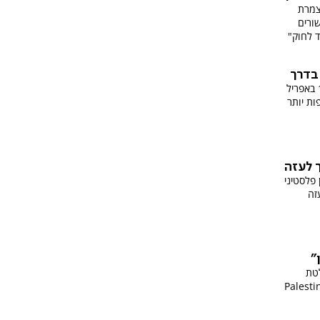
צמרת
שורים
ד לחוק"
עיתון "אל-ערבי אל-ג’דיד" מדווח כי ב-12 באפריל
ות יותר
 פלסטיני
זה
"
לטת
ת Palestine Action