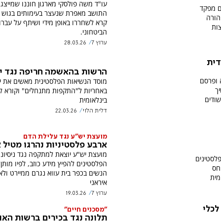
עו"ד משה פולסקי מארגון חוננו שמייצג
ם מפקד
התושב מאפרת שנעצר בעימותים בגוש ע
הורה
קרא לשחררו באופן מידי ושיתף על עברו
ות
הביטחוני.
ערוץ 7
28.03.26
דית
הרשות בהאשמה חריפה נגד י
 ופרסם
מוסד הנשיאות הפלסטינית מאשים את י
ך
באחריות ל"התקפות מתנחלים" וקורא ל
שודים
בינלאומית
דלית הלוי
22.03.26
מועצת יש"ע נגד עלילת הדם
ארבע פלסטיניות נהרגו מטיל א
מועצת יש"ע יוצאת למתקפה נגד ניסיונו
פלסטינים
הפלסטינים להפיץ מידע כוזב, לפיו מותן
חס
הנשים בכפר בית עווא נגרם ממיירט ולא
מית
איראני
ערוץ 7
19.03.26
לכלי
"מסכנים חיים"
תלונה נגד בכירים ברשות האוכ