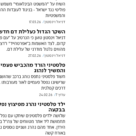
השיח על "המשפט הבינלאומי" משמש כ
פוליטי נגד ישראל - בניגוד לעובדות ההי
והמשפטיות
דניאל וינסטון
17.03.26
השקר הגדול כעלילת דם חדש
דניאל וינסטון טוען כי הנרטיב על “עם פ
קדום, לצד האשמות ב“אפרטהייד" ו“רצ
מהווים גלגול מודרני של עלילת דם.
דניאל וינסטון
27.02.26
פלסטיני הורד מהכביש פעמיי
והמשיך לנהוג
חשוד פלסטיני נתפס נוהג ברכב שהושב
שרישיונו נפסל פעמיים לאור מעורבותו 
דרכים קטלנית
ערוץ 7
24.02.26
ילד פלסטיני נהרג מפיצוץ נפל
בבקעה
שלושה ילדים פלסטינים שיחקו עם נפל
תחמושת ליד אתר מטווחים של צה"ל ב
הירדן. אחד מהם נהרג ושניים נוספים נ
באורח קשה