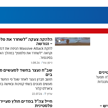
הלהקה צעקה "לשחרר את פלס
- וגורשה
להקת Massive Attack הניפה 
וקראה "לשחרר את פלסטין" במהלך הו
בסינגפור.
ניסן צור
1.08.26
שב"ח נעצר בחשד למעשים מג
ינים
בים
לה תפעל
תושב חברון נעצר לאחר שעל פי החשד 
תנגדות
מעשים מגונים בשתי קטינות ובאישה בח
צ'ארלס קלור
ערוץ 7
22.07.26
חייל צה"ל במדים חולץ מעייר
פלסטינית
ש -