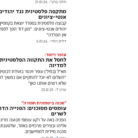
חזקי ברוך
21.01.26
מתקפה פלסטינית נגד יהודים
אנטי-ציונים
קבוצה פלסטינית בספרד יוצאת בקמפיין 
יהודים אנטי-ציונים: "מגן דוד הפך לסמל 
אין הפרדה"
דלית הלוי
5.01.26
עופר וינטר:
לחסל את התקווה הפלסטינית
למדינה
תא"ל (במיל') עופר וינטר בועידת ז'בוטינ
"השלום לא יוכל להתקיים אם נמשיך לה
שלא רוצים אותנו כאן"
ערוץ 7
23.12.25
"סכנה ביטחונית חמורה"
עומסים מסוכנים: הפנייה הדח
לשרים
הפניה באה על רקע עומסי תנועה חריג
אליהו ובצירים מרכזיים באזור, שלטענת
סכנה מיידית למתיישבים.