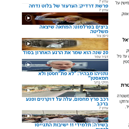
ערוץ 7
ישי) על
פרשת דרדיק: הערעור של בלוט נדחה
ערוץ 7
זוק
ביצים בפרלמנט: המחאה שיצאה
משליטה
ניסן צור
אל
ק
20 שנה הוא שמר את הרגע האחרון בסוד
עד גיל
דביר עמר
נתניהו מבהיר: "לא פת"חסטן ולא
חמאסטן"
חזקי ברוך
טרת
המשטרה
רכב פרץ מחסום, עלה על דוקרנים ופגע
ורחקו
ברכב
ד.
ערוץ 7
בשירה: תלמידי 11 ישיבות התגייסו