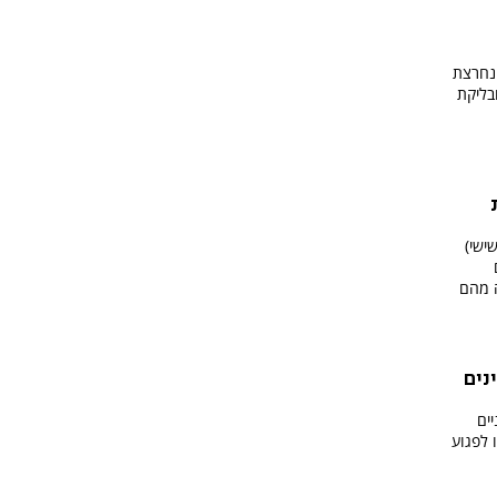
 נחרצת
בליקת
ישי)
ה מהם
נים
ים
ו לפגוע