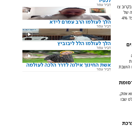
לכפיר
דביר עמר
בקרוב צו
ה של
350 שקל לקילוגרם על תחליפי טבק, לצד 4%
הלך לעולמו הרב עמרם לידא
דביר עמר
הלך לעולמו הלל ליבוביץ
ים
דביר עמר
ת
אשת החינוך אילנה לדרר הלכה לעולמה
דביר עמר
רסומת
 אזוק,
לט שבו
רכת