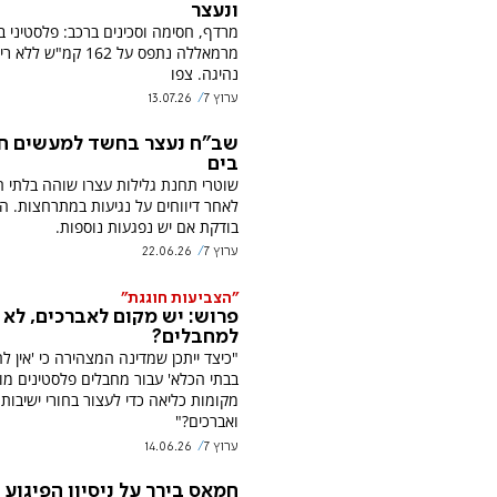
ונעצר
מרמאללה נתפס על 162 קמ"ש ללא
נהיגה. צפו
ערוץ 7
13.07.26
שב"ח נעצר בחשד למעשים ח
בים
שוטרי תחנת גלילות עצרו שוהה בלתי ח
לאחר דיווחים על נגיעות במתרחצות. 
בודקת אם יש נפגעות נוספות.
ערוץ 7
22.06.26
"הצביעות חוגגת"
פרוש: יש מקום לאברכים, לא
למחבלים?
"כיצד ייתכן שמדינה המצהירה כי 'אין ל
בבתי הכלא' עבור מחבלים פלסטינים מ
מקומות כליאה כדי לעצור בחורי ישיבות
ואברכים?"
ערוץ 7
14.06.26
חמאס בירך על ניסיון הפיגוע