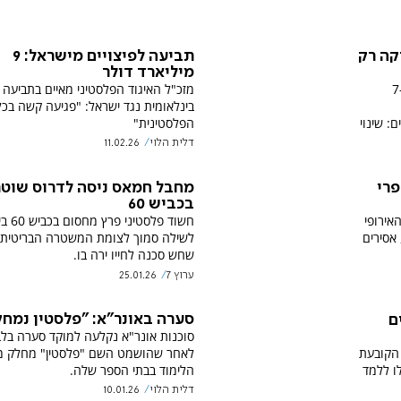
קה רק
תביעה לפיצויים מישראל: 9
מיליארד דולר
לאחר המתקפה הרצחנית של חמאס ב-7
מזכ"ל האיגוד הפלסטיני מאיים בתביעה
בינלאומית נגד ישראל: "פגיעה קשה בכ
: שינוי
הפלסטינית"
דלית הלוי
11.02.26
פרי
מחבל חמאס ניסה לדרוס שוטר
בכביש 60
אירופי
חשוד פלסט
 אסירים
לשילה סמוך לצומת המשטרה הבריטית.
שחש סכנה לחייו ירה בו.
ערוץ 7
25.01.26
סערה באונר"א: "פלסטין נמח
ם
סוכנות אונר"א נקלעה למוקד סערה בלב
הקובעת
לאחר שהושמט השם "פלסטין" מחלק מ
לו ללמד
הלימוד בבתי הספר שלה.
דלית הלוי
10.01.26