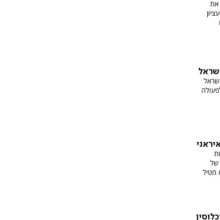
 את
ציון
שראל
שראל
פעולה
יראני
ת
 של
 מטיל
לוסין