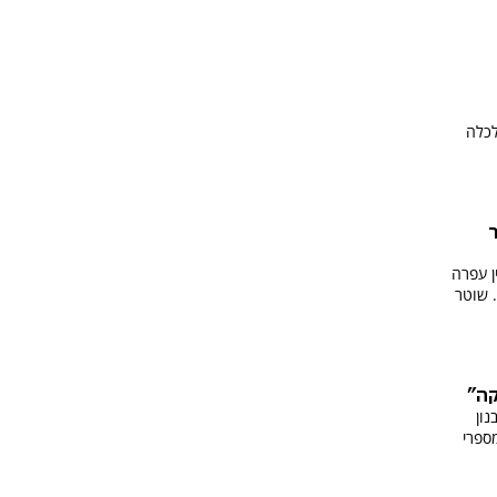
לכלה
יני פרץ מחסום בכביש 60 בין עפרה
 שוטר
קה"
נון
ספרי