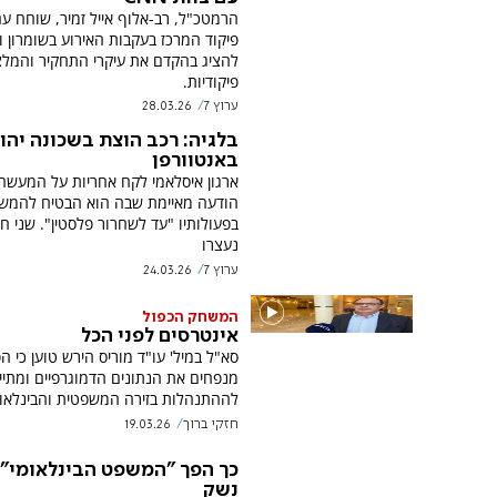
הרמטכ"ל, רב-אלוף אייל זמיר, שוחח ע
פיקוד המרכז בעקבות האירוע בשומרון ו
להציג בהקדם את עיקרי התחקיר והמלצ
פיקודיות.
ערוץ 7
28.03.26
בלגיה: רכב הוצת בשכונה יהו
באנטוורפן
ארגון איסלאמי לקח אחריות על המעשה
הודעה מאיימת שבה הוא הבטיח להמשי
בפעולותיו "עד לשחרור פלסטין". שני ח
נעצרו
ערוץ 7
24.03.26
המשחק הכפול
אינטרסים לפני הכל
סא"ל במיל' עו"ד מוריס הירש טוען כי ה
מנפחים את הנתונים הדמוגרפיים ומתיי
לההתנהלות בזירה המשפטית והבינלאו
חזקי ברוך
19.03.26
כך הפך "המשפט הבינלאומי" 
נשק