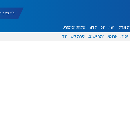
כ"ו באב תשפ"ו |
 ונדל"ן
דעות
אוכל
יהדות
הפקות וסיקורים
ספורט
פורומים
אתר ישיבה
יצירת קשר
עוד