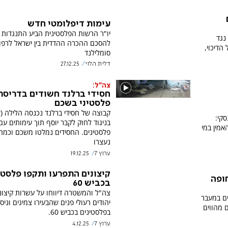
עימות דיפלומטי חדש
יו"ר הרשות הפלסטינית הביע התנגדות
נגד
להסכם ההכרה ההדדית בין ישראל לרפו
הדיכוי,
סומלילנד
דלית הלוי
27.12.25
צה"ל:
חסידי ברלנד חשודים בדריסת
פלסטיני בשכם
קבוצה של חסידי ברלנד נכנסה הלילה (ש
סקי:
בניגוד לחוק לקבר יוסף תוך עימותים עם
אמין במי
פלסטינים. החסידים נמלטו משכם וכמ
נעצרו
ערוץ 7
19.12.25
קיצונים התפרעו ותקפו פלסטי
ופה
בכביש 60
צה"ל והמשטרה דיווחו על עשרות קיצוני
ים במעבר
יהודים רעולי פנים שהבעירו צמיגים וניס
ם מהווים
בפלסטינים בכביש 60.
ערוץ 7
4.12.25