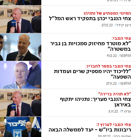
ערוץ 7
8.01.23
המינוי המפתיע של נתניהו
צחי הנגבי יכהן בתפקיד ראש המל"ל
ניצן קידר
27.12.22
צחי הנגבי:
"לא מוטרד מחיזוק סמכויות בן גביר
במשטרה"
9.12.22
103FM
צחי הנגבי במסר לחבריו:
"לליכוד יהיו מספיק שרים ועמדות
השפעה"
27.11.22
103FM
"לא תהיה ברירה"
צחי הנגבי מעריך: נתניהו יתקוף
באיראן
ערוץ 7
5.11.22
צחי הנגבי לערוץ 7:
ריבונות ביו"ש - יעד לממשלה הבאה
שמעון כהן
20.07.22