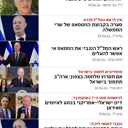
ד"ר צבי מוזס
27.06.24
אין לראש המל"ל מנדט
סערה בקבוצת הווטסאפ של שרי
הממשלה
ערוץ 7
25.06.24
ראש המל"ל הנגבי: את החמאס אי
אפשר להעלים
חזקי ברוך
25.06.24
מתחייבים לתמוך בישראל
אם תפרוץ מלחמה בצפון: ארה"ב
תתמוך בישראל
ניסן צור
22.06.24
לראשונה מאז ה-7 באוקטובר:
דיון ישראלי-אמריקני בנוגע לאיומים
מאיראן
ערוץ 7
17.06.24
הנגבי לאנשי ליכוד: