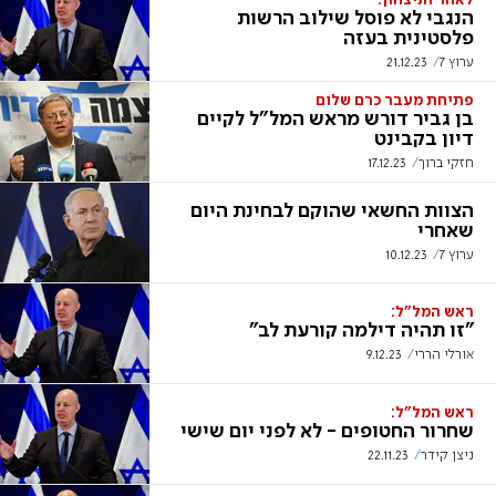
לאחר הניצחון:
הנגבי לא פוסל שילוב הרשות
פלסטינית בעזה
ערוץ 7
21.12.23
פתיחת מעבר כרם שלום
בן גביר דורש מראש המל"ל לקיים
דיון בקבינט
חזקי ברוך
17.12.23
הצוות החשאי שהוקם לבחינת היום
שאחרי
ערוץ 7
10.12.23
ראש המל"ל:
"זו תהיה דילמה קורעת לב"
אורלי הררי
9.12.23
ראש המל"ל:
שחרור החטופים - לא לפני יום שישי
ניצן קידר
22.11.23