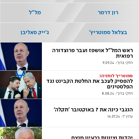
רון דרמר
מל"ל
בצלאל סמוטריץ'
ג'ייק סאליבן
ראש המל"ל אושפז ועבר פרוצדורה
רפואית
חזקי ברוך
9.09.24
סמוטריץ' לנתניהו:
להפסיק לעכב את החלטת הקבינט נגד
הפלסטינים
חזקי ברוך
8.08.24
הנגבי כינה את 7 באוקטובר 'תקלה'
ערוץ 7
16.07.24
יהדות וציונות כרעיון מנצח