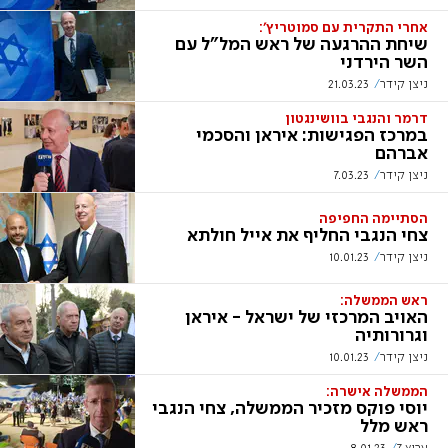
אחרי התקרית עם סמוטריץ':
שיחת ההרגעה של ראש המל"ל עם
השר הירדני
ניצן קידר
21.03.23
דרמר והנגבי בוושינגטון
במרכז הפגישות: איראן והסכמי
אברהם
ניצן קידר
7.03.23
הסתיימה החפיפה
צחי הנגבי החליף את אייל חולתא
ניצן קידר
10.01.23
ראש הממשלה:
האויב המרכזי של ישראל - איראן
וגרורותיה
ניצן קידר
10.01.23
הממשלה אישרה:
יוסי פוקס מזכיר הממשלה, צחי הנגבי
ראש מלל