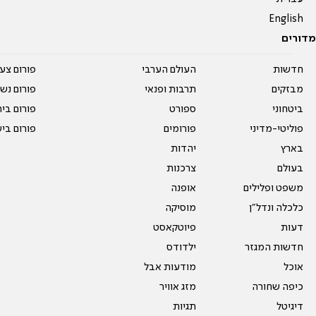
English
מדורים
חדשות
העולם הערבי
פורום צע
מבזקים
תרבות ופנאי
פורום נשו
ביטחוני
ספורט
פורום בי
פוליטי-מדיני
פורומים
פורום בי
בארץ
יהדות
בעולם
צרכנות
משפט ופלילים
אופנה
כלכלה ונדל"ן
מוסיקה
דעות
פיוטקאסט
חדשות המגזר
ילדודס
אוכל
מודעות אבל
כיפה שחורה
מזג אוויר
דיגיטל
תגיות