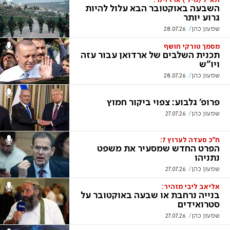
תא"ל (מיל') ארז וינר:
השבעה באוקטובר הבא עלול להיות
גרוע יותר
שמעון כהן
28.07.26
מסמך טורקי חושף
תכנית השלבים של ארדואן עבור עזה
ויו"ש
שמעון כהן
28.07.26
פרופ' גלבוע: צפוי ביקור חמוץ
שמעון כהן
27.07.26
ח"כ סעדה לערוץ 7:
הפרט החדש שמסעיר את משפט
נתניהו
שמעון כהן
27.07.26
אליאב ליבי מזהיר:
בנייה נרחבת או שבעה באוקטובר על
סטרואידים
שמעון כהן
27.07.26