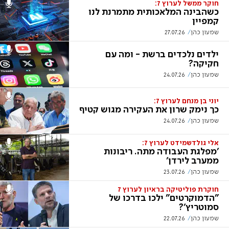
חוקר ממשל לערוץ 7:
כשהבינה המלאכותית מתמרנת לנו
קמפיין
שמעון כהן
27.07.26
ילדים נלכדים ברשת - ומה עם
חקיקה?
שמעון כהן
24.07.26
יוני בן מנחם לערוץ 7:
כך נימק שרון את העקירה מגוש קטיף
שמעון כהן
24.07.26
אלי גולדשמידט לערוץ 7:
'מפלגת העבודה מתה. ריבונות
ממערב לירדן'
שמעון כהן
23.07.26
חוקרת פוליטיקה בראיון לערוץ 7
"הדמוקרטים" ילכו בדרכו של
סמוטריץ'?
שמעון כהן
22.07.26