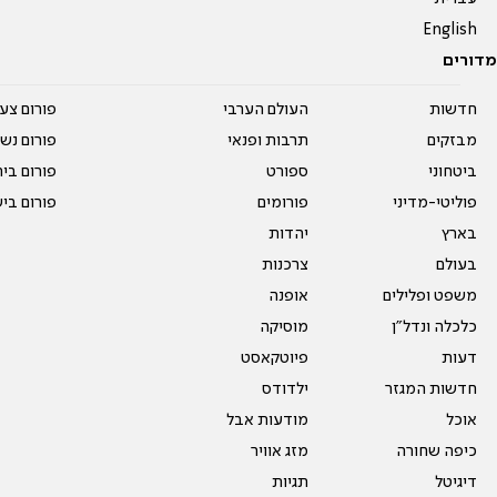
English
מדורים
חדשות
העולם הערבי
פורום צע
מבזקים
תרבות ופנאי
פורום נשו
ביטחוני
ספורט
פורום בי
פוליטי-מדיני
פורומים
פורום בי
בארץ
יהדות
בעולם
צרכנות
משפט ופלילים
אופנה
כלכלה ונדל"ן
מוסיקה
דעות
פיוטקאסט
חדשות המגזר
ילדודס
אוכל
מודעות אבל
כיפה שחורה
מזג אוויר
דיגיטל
תגיות