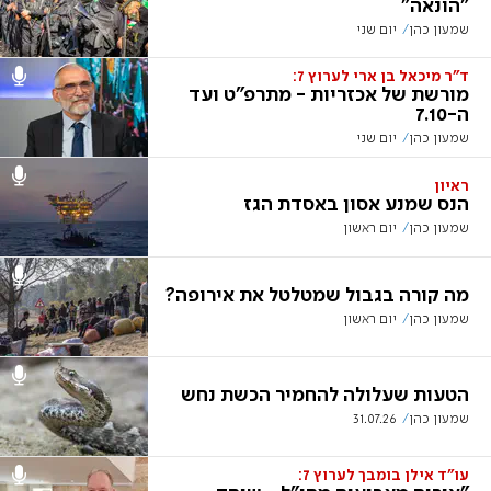
"הונאה"
שמעון כהן
יום שני
ד"ר מיכאל בן ארי לערוץ 7:
מורשת של אכזריות - מתרפ"ט ועד
ה-7.10
שמעון כהן
יום שני
ראיון
הנס שמנע אסון באסדת הגז
שמעון כהן
יום ראשון
מה קורה בגבול שמטלטל את אירופה?
שמעון כהן
יום ראשון
הטעות שעלולה להחמיר הכשת נחש
שמעון כהן
31.07.26
עו"ד אילן בומבך לערוץ 7: