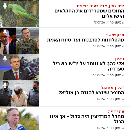
יפה לעין, אבל בעיה רצינית
התוכים שמטרידים את החקלאים
הישראלים
שמעון כהן
17.07.26
פרק שישי:
מהסלחנות לסרבנות ועד טיוח האמת
שמעון כהן
16.07.26
ראיון
אלי כהן: לא נוותר על יו"ש בשביל
סעודיה
שמעון כהן
16.07.26
"הליך מזוהם"
הסופר שיוצא להגנת בן אוליאל
שמעון כהן
15.07.26
עוזי דיין:
מחדל המודיעין היה גדול - אך אינו
הכול
שמעון כהן
15.07.26