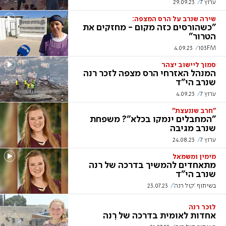
ערוץ 7
29.09.23
שירה שנרב על הרס המצפה:
"כשהורסים כזה מקום - מחזקים את
הטרור"
4.09.23
103FM
סמוך ליישוב יצהר
המנהל האזרחי הרס מצפה לזכר רנה
שנרב הי"ד
ערוץ 7
4.09.23
"חרב שננעצת"
"המחבלים ינמקו בכלא"? משפחת
שנרב מגיבה
ערוץ 7
24.08.23
מימין ומשמאל
מתאחדים להמשיך בדרכה של רנה
שנרב הי"ד
בשיתוף 'קול רנה'
23.07.23
לזכר רנה
אחדות לאומית בדרכה של רִנה