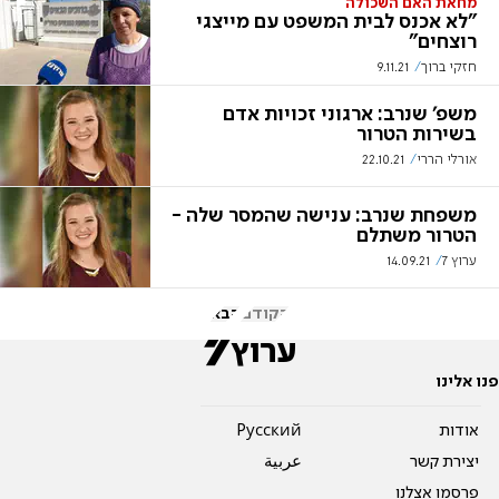
מחאת האם השכולה
"לא אכנס לבית המשפט עם מייצגי
רוצחים"
חזקי ברוך
9.11.21
משפ' שנרב: ארגוני זכויות אדם
בשירות הטרור
אורלי הררי
22.10.21
משפחת שנרב: ענישה שהמסר שלה -
הטרור משתלם
ערוץ 7
14.09.21
הקודם
הבא
פנו אלינו
אודות
Pусский
יצירת קשר
عربية
פרסמו אצלנו