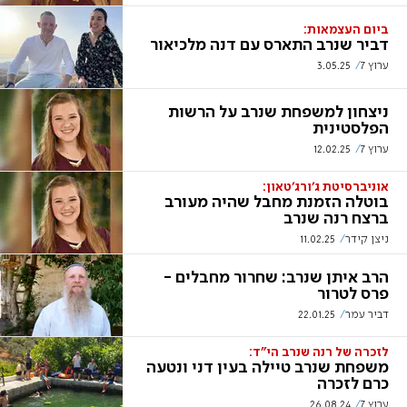
ביום העצמאות:
דביר שנרב התארס עם דנה מלכיאור
ערוץ 7
3.05.25
ניצחון למשפחת שנרב על הרשות
הפלסטינית
ערוץ 7
12.02.25
אוניברסיטת ג'ורג'טאון:
בוטלה הזמנת מחבל שהיה מעורב
ברצח רנה שנרב
ניצן קידר
11.02.25
הרב איתן שנרב: שחרור מחבלים -
פרס לטרור
דביר עמר
22.01.25
לזכרה של רנה שנרב הי"ד:
משפחת שנרב טיילה בעין דני ונטעה
כרם לזכרה
ערוץ 7
26.08.24