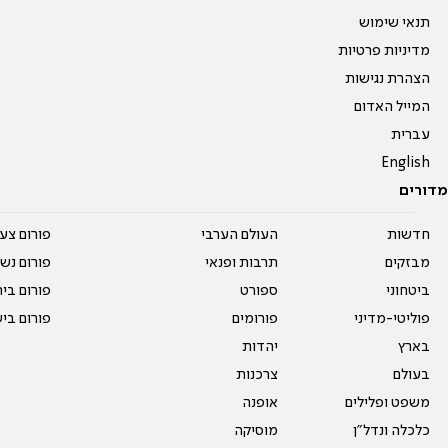
תנאי שימוש
מדיניות פרטיות
הצהרת נגישות
המייל האדום
עברית
English
מדורים
חדשות
העולם הערבי
פורום צע
מבזקים
תרבות ופנאי
פורום נשו
ביטחוני
ספורט
פורום בי
פוליטי-מדיני
פורומים
פורום בי
בארץ
יהדות
בעולם
צרכנות
משפט ופלילים
אופנה
כלכלה ונדל"ן
מוסיקה