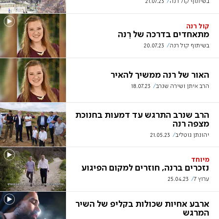
בשיתוף קול רנה
21.07.23
קול רנה
מתאחדים בדרכה של רִנה
בשיתוף קול רנה
20.07.23
האור של רנה ממשיך להאיר
הרב איתן ושירה שנרב
18.07.23
הרב שנרב התרגש עד דמעות בחנוכת
מצפה רנה
יהונתן גוטליב
21.05.23
מיוחד
נזכרים ברנה, חוזרים למקום הפיגוע
ערוץ 7
25.04.23
ארבע אחיות שכולות בקליפ של השיר
המרגש