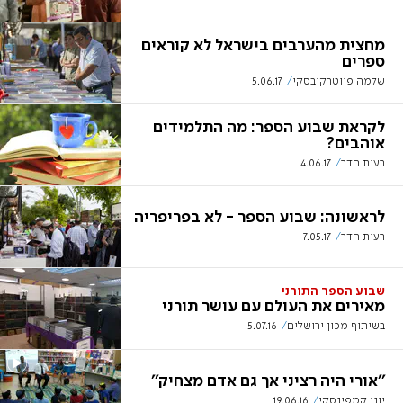
מחצית מהערבים בישראל לא קוראים
ספרים
שלמה פיוטרקובסקי
5.06.17
לקראת שבוע הספר: מה התלמידים
אוהבים?
רעות הדר
4.06.17
לראשונה: שבוע הספר - לא בפריפריה
רעות הדר
7.05.17
שבוע הספר התורני
מאירים את העולם עם עושר תורני
בשיתוף מכון ירושלים
5.07.16
''אורי היה רציני אך גם אדם מצחיק''
יוני קמפינסקי
19.06.16