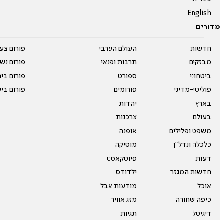
English
מדורים
חדשות
העולם הערבי
פורום צע
מבזקים
תרבות ופנאי
פורום נשו
ביטחוני
ספורט
פורום בי
פוליטי-מדיני
פורומים
פורום בי
בארץ
יהדות
בעולם
צרכנות
משפט ופלילים
אופנה
כלכלה ונדל"ן
מוסיקה
דעות
פיוטקאסט
חדשות המגזר
ילדודס
אוכל
מודעות אבל
כיפה שחורה
מזג אוויר
דיגיטל
תגיות