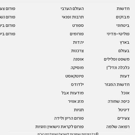
חדשות
העולם הערבי
פורום צע
מבזקים
תרבות ופנאי
פורום נשו
ביטחוני
ספורט
פורום בי
פוליטי-מדיני
פורומים
פורום בי
בארץ
יהדות
בעולם
צרכנות
משפט ופלילים
אופנה
כלכלה ונדל"ן
מוסיקה
דעות
פיוטקאסט
חדשות המגזר
ילדודס
אוכל
מודעות אבל
כיפה שחורה
מזג אוויר
דיגיטל
תגיות
צעירים
פורום הריון ולידה
רפואה שלמה
פורום לקראת נישואין וזוגיות
© כל הזכויות שמורות לישראל נשיונל ניוז בע"מ.