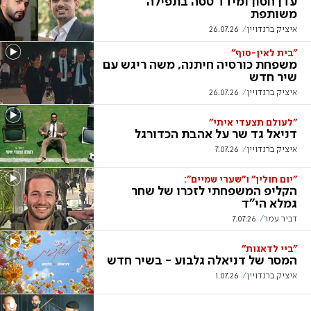
עדן חסון ומידד טסה בתפילה
משותפת
איציק ברנדויין
26.07.26
"בית לאין-סוף"
משפחת כורסיה חיתנה, משה ריגש עם
שיר חדש
איציק ברנדויין
26.07.26
"לעולם תצעדי איתי"
דניאל גד שר על אהבת הכדורגל
איציק ברנדויין
7.07.26
"יום חולין" ו"שערי שמיים":
הקליפ המשפחתי לזכרו של שחר
גמלא הי"ד
דביר עמר
7.07.26
"ביי לדאגות"
המסר של דניאלה גלבוע - בשיר חדש
איציק ברנדויין
1.07.26