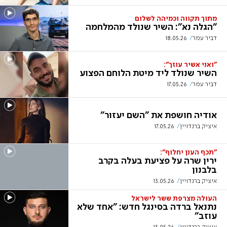
מתוך תקווה וכמיהה לשלום
"הגלה נא": השיר שנולד מהמלחמה
דביר עמר
18.05.26
"ואני אשיר עוזך":
השיר שנולד ליד מיטת הלוחם הפצוע
דביר עמר
17.05.26
אודיה חושפת את "השם יעזור"
איציק ברנדויין
17.05.26
"תכף הענן יחלוף":
ירין שרה על פציעת בעלה בקרב
בלבנון
איציק ברנדויין
13.05.26
העולה מצרפת ששר לישראל
נתנאל ברדה בסינגל חדש: "אחד שלא
עוזב"