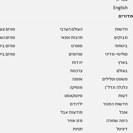
English
מדורים
חדשות
העולם הערבי
פורום צע
מבזקים
תרבות ופנאי
פורום נשו
ביטחוני
ספורט
פורום בי
פוליטי-מדיני
פורומים
פורום בי
בארץ
יהדות
בעולם
צרכנות
משפט ופלילים
אופנה
כלכלה ונדל"ן
מוסיקה
דעות
פיוטקאסט
חדשות המגזר
ילדודס
אוכל
מודעות אבל
כיפה שחורה
מזג אוויר
דיגיטל
תגיות