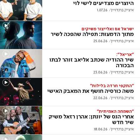
היוצרים מצדיעים לישי לוי
איציק ברנדויין
1.07.26
ישראל אס ואלייצור משיקים
מתוך הדמעות: תפילה שהפכה לשיר
איציק ברנדויין
25.06.26
"אריאל":
שיר ההודיה שכתב אליאב זוהר לבתו
הבכורה
איציק ברנדויין
23.06.26
"התקפי חרדה בלילות"
משה כורסיה חושף את המאבק האישי
איציק ברנדויין
22.06.26
"השמחה האמיתית"
אחרי הנס של יונתן: אהרן רזאל משיק
שיר חדש
איציק ברנדויין
18.06.26