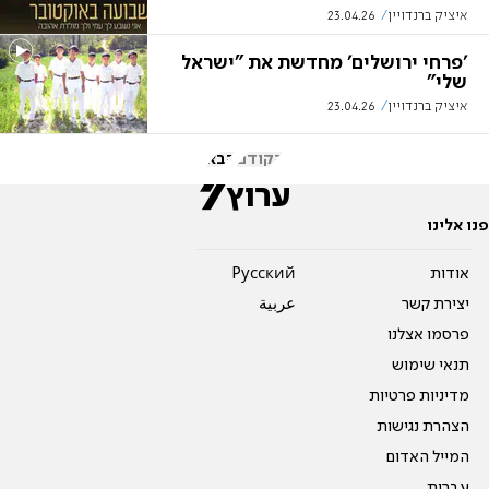
איציק ברנדויין
23.04.26
'פרחי ירושלים' מחדשת את "ישראל
שלי"
איציק ברנדויין
23.04.26
הקודם
הבא
פנו אלינו
אודות
Pусский
יצירת קשר
عربية
פרסמו אצלנו
תנאי שימוש
מדיניות פרטיות
הצהרת נגישות
המייל האדום
עברית