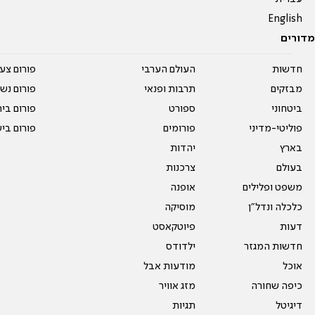
English
מדורים
חדשות
העולם הערבי
פורום צע
מבזקים
תרבות ופנאי
פורום נשו
ביטחוני
ספורט
פורום בי
פוליטי-מדיני
פורומים
פורום בי
בארץ
יהדות
בעולם
צרכנות
משפט ופלילים
אופנה
כלכלה ונדל"ן
מוסיקה
דעות
פיוטקאסט
חדשות המגזר
ילדודס
אוכל
מודעות אבל
כיפה שחורה
מזג אוויר
דיגיטל
תגיות