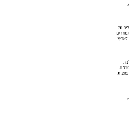
.
יחות?
תמודדים
 לארץ?
נד,
רליה.
פוצות.
י