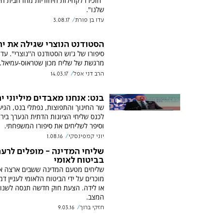
''הזכירו לקהילות היהודיות מהו הבית ה
שלנו".
עדו בן פורת
3.08.17
הסטודנט הנוצרי שגילה את יה
סיפורו של ג'וש הסטודנט ה''נוצרי''. עד
מרגשת של שליח מכון שטראוס-עמיאל.
הרב דני אפל
14.03.17
בנט: אנחנו מאבדים מיליוני י
שר החינוך והתפוצות, נפתלי בנט, הגיע
לכנס שליחי הציונות הדתית הנערך בירו
וסיפר לשליחים את סיפורו המשפחתי.
יוני קמפינסקי
1.08.16
שליחי המדינה - מופלים לרע
בביטוח לאומי
שליחים מטעם המדינה ששבים ארצה א
מוכרים על ידי הביטוח הלאומי לעניין ד
או לידה. הצעת חוק חדשה תנסה לשנו
המצב.
חזקי ברוך
9.03.16