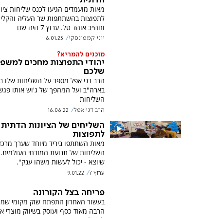
הדתית
מאות מועמדים הגיעו לכנס שליחות ציונ
לתפוצות בהשתתפות שר העליה והקלי
וחה״כ אוהד טל. ערוץ 7 היה שם
יוני קמפינסקי
6.01.23
מוכנים להמריא?
יהודי התפוצות מחכים למשפ
שלכם
הרב דני אפל מספר על השליחות שלו ב
בארה"ב ועל המהפך של ג'וש אותו פגש
השליחות
הרב דני אפל
16.06.22
השליחים של הציונות הדתית 
לתפוצות
מאות השתתפו ביריד מיוחד שערך מרכז
השליחות של תנועת המזרחי העולמית. 
שיוצא - יכול לעשות משהו ענק".
ערוץ 7
9.01.22
פריחה בצל הקורונה
בעשור האחרון התפתח שוק מקומי שמג
הרבה מאוד כסף ועוסק בשיווק מוצרי אר