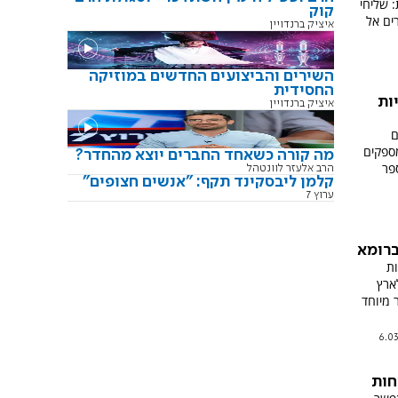
 שליחי
קוק
ים אל
איציק ברנדויין
השירים והביצועים החדשים במוזיקה
החסידית
ות
איציק ברנדויין
ם
ת ביוסטון, מספקים
מה קורה כשאחד החברים יוצא מהחדר?
פר
הרב אלעזר לוונטהל
קלמן ליבסקינד תקף: "אנשים חצופים"
ערוץ 7
ברומא
ת
ארץ
 מיוחד
6.03
חות