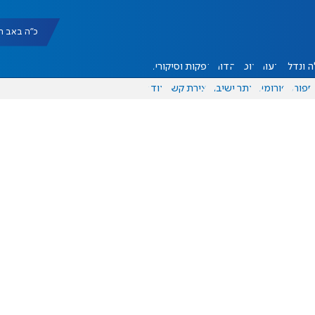
כ"ה באב תשפ"ו |
 ונדל"ן
דעות
אוכל
יהדות
הפקות וסיקורים
ספורט
פורומים
אתר ישיבה
יצירת קשר
עוד