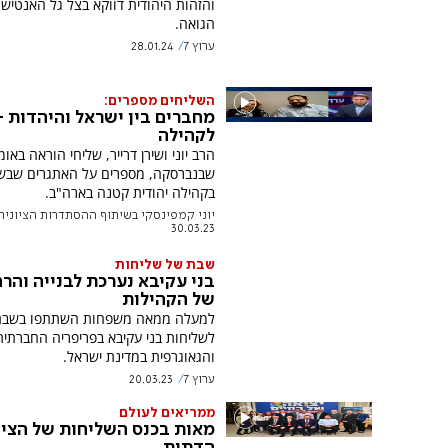
והזהות היהודית דווקא בצל גל האנטישמ
הגואה.
ערוץ 7
28.01.24
השליחים מספרים:
מחברים בין ישראל והיהדות -
לקהילה
הרב יוני ושירן דרייר, שליחי הוראה באו
שבנברסקה, מספרים על האתגרים שבש
בקהילה יהודית קטנה בארה"ב.
יוני קמפינסקי בשיתוף ההסתדרות הציונית
30.03.23
שבת של שליחות
בני עקיבא נערכת לבנייה והר
של הקהילות
למעלה ממאה משפחות השתתפו בשבת
לשליחות בני עקיבא בפריפריה החברתית
והגאוגרפית במדינת ישראל.
ערוץ 7
20.03.23
ממריאים לעולם
מאות בכנס השליחות של הציו