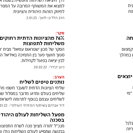
דרך היציאה לשליחות והעשייה בשטח 
ית
למצוא את המשותף המרובה על המפריד
טה
לחיזוק הזהות היהודית והציונית
הרב הלל ון-לואן
2.01.23
סקר:
חה
76% מהציונות הדתית רחוקים
משליחות לתפוצות
קמפוס
הסקר של מכון 'שטראוס עמיאל' מבית 'א
 במהלך
סטון' חושף פער בין התמיכה באידיאל ה
לבין יציאה בפועל לקהילות.
ניצן קידר
20.02.22
יוצאים
הערב:
נותנים טיפים לשליח
שליחי הציונות הדתית לשעבר חשפו מה
"מי
שליחים בעולם ומדוע מדובר במסלול שת
לשליחים עצמם בנוסף לתרומה לישראל
דוד אברהם בשיתוף המזרחי העולמי
.01.22
מפעל השליחות לעולם היהודי
בסכנה
לגל
מנכ"ל 'תורה מציון' פנה לשרת התפוצו
יזה
בבקשה שתסייע לעולם השליחות כולו 