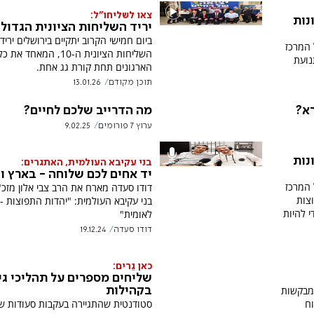
צאו לשליחו"ל:
נות
יריד השליחות הציונית הגדול 
ביום חמישי הקרוב יתקיים בירושלים יריד
 המרכז
השליחות הציונית ה-10, המאחד את 
נועת
הארגונים תחת קורת גג אחת.
תוכן מקודם
13.01.26
רא?
מה הדרייב שלכם לחיים?
ערוץ 7 פורומים
9.02.25
נות
בני עקיבא העולמית, האתגרים:
יד אחים לכם שלוחה - בארץ ו
 המרכז
דודו סעדה מארח את הרב צבי אלון מזכ
צות
בני עקיבא העולמית: "יהדות התפוצות -
 להיות
לאומית"
דודו סעדה
19.12.24
כאן גֵרים:
שליחים מספרים על תהליכי גי
 מבקשות
בקהילות
סטודנטית שהתגיירה בעקבות סעודות ש
וח