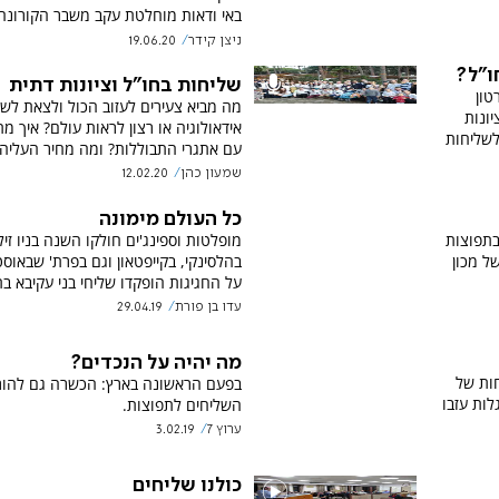
באי ודאות מוחלטת עקב משבר הקורונה
ניצן קידר
19.06.20
ו"ל?
שליחות בחו"ל וציונות דתית
טון
מה מביא צעירים לעזוב הכול ולצאת לשל
ונות
אידאולוגיה או רצון לראות עולם? איך מ
לשליחות
עם אתגרי התבוללות? ומה מחיר העליה
שמעון כהן
12.02.20
כל העולם מימונה
בתפוצות
מופלטות וספינג'ים חולקו השנה בניו זיל
ל מכון
בהלסינקי, בקייפטאון וגם בפרת' שבאוסט
על החגיגות הופקדו שליחי בני עקיבא בת
עדו בן פורת
29.04.19
מה יהיה על הנכדים?
חות של
בפעם הראשונה בארץ: הכשרה גם להור
לות עזבו
השליחים לתפוצות.
ערוץ 7
3.02.19
כולנו שליחים