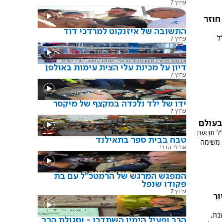
ערוץ 7
חוזר
התשובה של איזנקוט למרדכי דוד
כלל
ערוץ 7
דיון על מכינת עלי הצית עימות באולפן
ערוץ 7
ידו של ילד נלכדה במקצף של מיקסר
ערוץ 7
בעולם
"ל תנועת
טבח בבית ספר בתאילנד
 משימה
אורלי הררי
המפגש המרגש של הרמטכ"ל עם בת
פקודו שנפל
ערוץ 7
ור
בת,
הרב ופעיל הימין השתדכו - וסגולת הרב