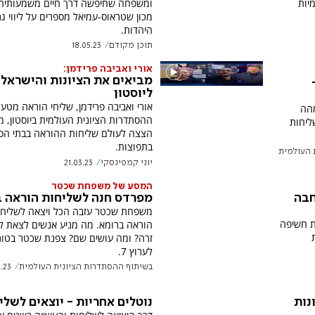
ומשפחה שחיפשה דרך חיים משמעותית:
יות
מכון שטראוס-עמיאל מספרים על ליווי גר
היהדות.
תוכן מקודם
18.05.23
אורי ואביבה פרידמן:
מביאים את הציונות והישראלי
ליוסטון
אורי ואביבה פרידמן, שליחי הוראה מטע
מהה
ההסתדרות הציונית העולמי
ליחות
הצצה לעולם שליחות ההוראה בבתי הס
בתפוצות.
 העולמית
יוני קמפינסקי
21.03.23
המסע של משפחת שכטר
מפרדס חנה לשליחות הוראה 
חבה
משפחת שכטר עזבה הכל ויצאה לשליחו
 חשיפה
הוראה ברומא. מה מניע אנשים לצאת ל
זרה? ומה עושים שם? צפנת שכטר בטור
לערוץ 7.
בשיתוף ההסתדרות הציונית העולמית
.23
נוטלים אחריות - יוצאים לשלי
נות