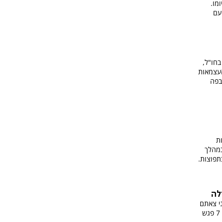
מו.
עם
בחו"ל,
העצמאות
בפה
30 שליחות
במהלך
תפוצות.
לה
ני צאתם
לשנת שליחות ברחבי העולם. כתב ערוץ 7 פגש