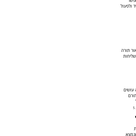
אפשר
 ולפעול
ור תורה
שליחות
 עושים
ורם
5
ת
שנמצא