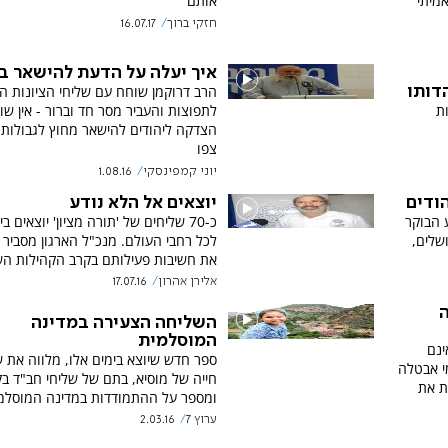
אמיתי
אותם
חזקי ברוך
16.07.17
איך יעלה על הדעת להישאר ב
הרב דרוקמן שוחח עם שליחי הציונות ה
דותו
ות
לתפוצות והעביר מסר חד וברור - אין שו
הצדקה ליהודים להישאר מחוץ לגבולות 
צפו
יוני קמפינסקי
1.08.16
הודים
יוצאים אל הלא נודע
 הבוקר
כ-70 שליחים של 'תורה מציון' יוצאים 
שלים,
את חשיבות פעילותם בקרב הקהילות הש
אלירן אהרון
17.07.16
ה
השליחה הצעירה במדינה
המוסלמית
ינם
ספר חדש שיוצא בימים אלו, מלווה את 
מי אבטלה
חייה של מוסיא, בתם של שליחי חב"ד ב
ת את
ומספר על ההתמודדות במדינה המוסלמ
ערוץ 7
2.03.16