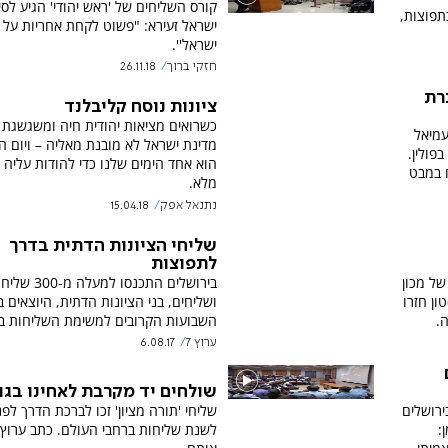
קורס השליחים של 'ראש יהודי' הגיע לסיו
תפוצות,
ישראל זעירא: "פשוט לקחת אחריות על 
ישראל''.
חזקי ברוך
26.11.18
רת
ציונות נוסח קליבלנד
כשרואים מציאות יהודית חיה ומשגשגת 
עמיאל
מדינת ישראל לא מובנת מאליה – ויום 
פולין.
הוא אחד הימים שלנו כדי להודות עליה 
 במבט
מלא.
נתנאל אפק
15.04.18
שליחי הציונות הדתית בדרך
לתפוצות
ם של מכון
בירושלים התכנסו למעלה מ-0
ן חזרו
ושליחים, בני הציונות הדתית, היוצאים 
.
השבועות הקרובים למשימת השליחות ב
ערוץ 7
6.08.17
שולחים יד מקרבת לאחינו בגו
ירושלים
שליחי 'תורה מציון' זכו לברכת הדרך לפ
: