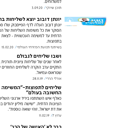
למשלוחים.
תוכן שיוקי
3.09.20
יונתן דובוב יוצא לשליחות בח
יונתן דובוב העלה לדף הפייסבוק שלו סר
הסוקר את כל משימות השליחות של הצי
הדתית עד למשימה העכשווית - לצאת 
בתפוצות.
בשיתוף תנועת המזרחי העולמי
15.02.20
ושבו שליחים לגבולם
לאחר שנים של שליחות ציונית-תורנית 
התקיים ערב הוקרה לשליחים החוזרים ש
שטראוס-עמיאל.
אורלי הררי
28.11.19
שליחים לתפוצות-"המשימה
החשובה בעולם"
כאלף איש השתתפו ביריד ארגוני השלי
הציונות הדתית. ''שישה מיליון יהודים בג
את דת ישראל, זוהי שואה נוספת''.
ערוץ 7
11.02.19
כבר לא 'האישה של הרב'