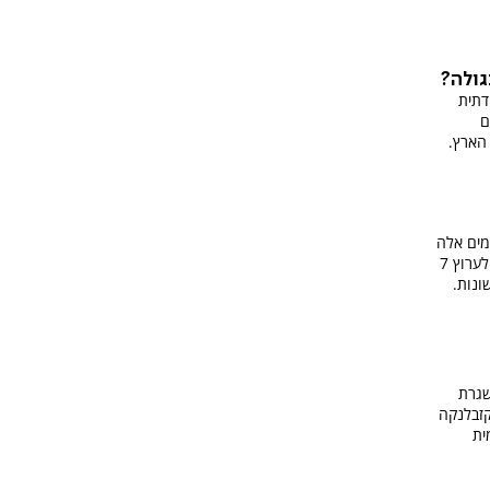
גולה?
דתית
ם
הארץ.
בימים אלה
לכל רחבי העולם. מנכ"ל הארגון מסביר לערוץ 7
ונות.
שגרת
קזבלנקה
ית