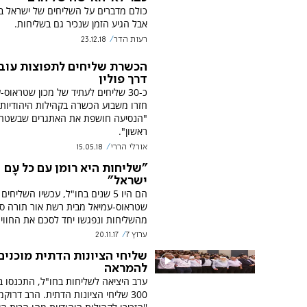
כולם מדברים על השליחים של ישראל ב
אבל הגיע הזמן שנכיר גם בשליחות.
רעות הדר
23.12.18
הכשרת שליחים לתפוצות עוב
דרך פולין
כ-30 שליחים לעתיד של מכון שטראוס-
חזרו משבוע הכשרה בקהילות היהודיות ב
"הנסיעה חושפת את האתגרים שבשטח
ראשון".
אורלי הררי
15.05.18
"שליחות היא רומן עם כל עָם
ישראל"
הם היו 5 שנים בחו"ל, עכשיו השליחי
שטראוס-עמיאל מבית רשת אור תורה סטו
מהשליחות ונפגשו יחד לסכם את החוויה
ערוץ 7
20.11.17
שליחי הציונות הדתית מוכנים
להמראה
ערב היציאה לשליחות בחו"ל, התכנסו ב
300 שליחי הציונות הדתית. הרב דרוקמן