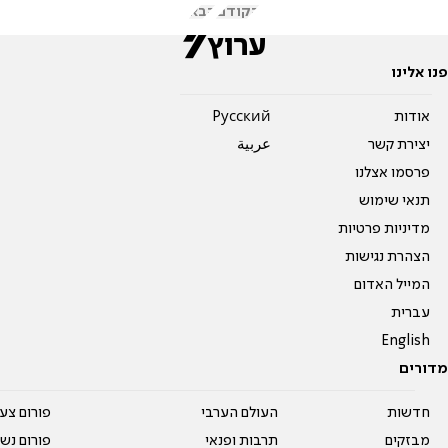
הקודם
הבא
פנו אלינו
אודות
Pусский
יצירת קשר
عربية
פרסמו אצלנו
תנאי שימוש
מדיניות פרטיות
הצהרת נגישות
המייל האדום
עברית
English
מדורים
חדשות
העולם הערבי
פורום צע
מבזקים
תרבות ופנאי
פורום נשו