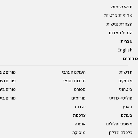
תנאי שימוש
מדיניות פרטיות
הצהרת נגישות
המייל האדום
עברית
English
מדורים
חדשות
העולם הערבי
פורום צע
מבזקים
תרבות ופנאי
פורום נשו
ביטחוני
ספורט
פורום בי
פוליטי-מדיני
פורומים
פורום בי
בארץ
יהדות
בעולם
צרכנות
משפט ופלילים
אופנה
כלכלה ונדל"ן
מוסיקה