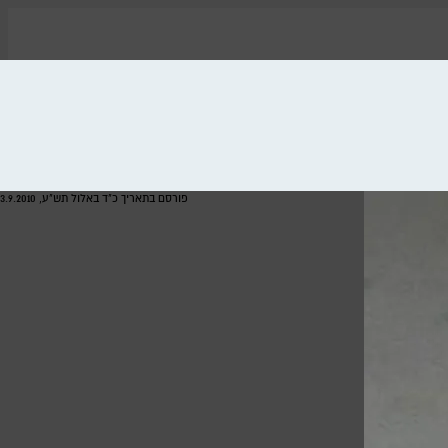
פורסם בתאריך כ"ד באלול תש"ע, 3.9.2010