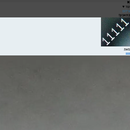
✖
עוד
▼
צילום
בתאבון!
שירה
ש
מאת
11111