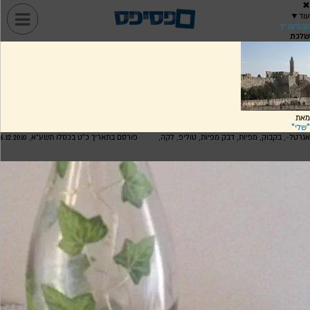
✖
עוד
▼
עבודות יד
שלכת
מאת
*שלי*
אגרטל-, בקבוק, מפיות, דבק מפיות, טוליפ, לקה,
פורסם בתאריך כ"ט בכסלו תשע"א, 6.12.2010