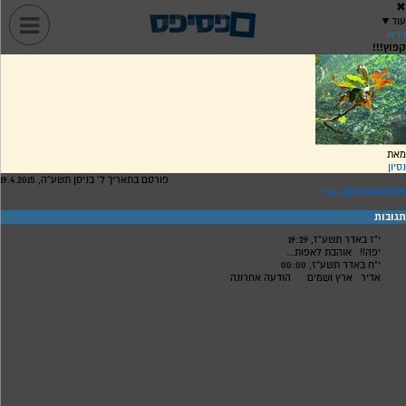
✖
עוד
▼
וידאו
קפוץ!!!
מאת
נסיון
פורסם בתאריך ל' בניסן תשע"ה, 19.4.2015
20150419100725.mov
תגובות
י"ז באדר תשע"ז, 19:29
יפה!!
אוהבת לאפות...
י"ח באדר תשע"ז, 00:00
אדיר
ארץ ושמים
הודעה אחרונה