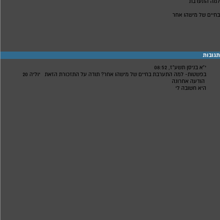
למה התערבת
בחיים של מישהו אחר
תגובות
י"א בניסן תשע"ז, 08:52
בפשטות- למה התערבת בחיים של מישהו אחר? תודה על התזכורת הזאת
יוליה 20
הודעה אחרונה
היא חשובה לי