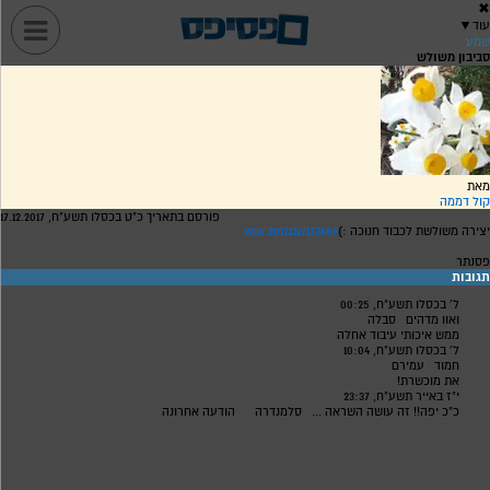
✖
עוד
▼
שמע
סביבון משולש
מאת
קול דממה
פורסם בתאריך כ"ט בכסלו תשע"ח, 17.12.2017
יצירה משולשת לכבוד חנוכה :)
20171217173409.wav
פסנתר
תגובות
ל' בכסלו תשע"ח, 00:25
ואוו מדהים
סבלה
ממש איכותי עיבוד אחלה
ל' בכסלו תשע"ח, 10:04
חמוד
עמירם
את מוכשרת!
י"ז באייר תשע"ח, 23:37
כ"כ יפה!! זה עושה השראה ...
סלמנדרה
הודעה אחרונה