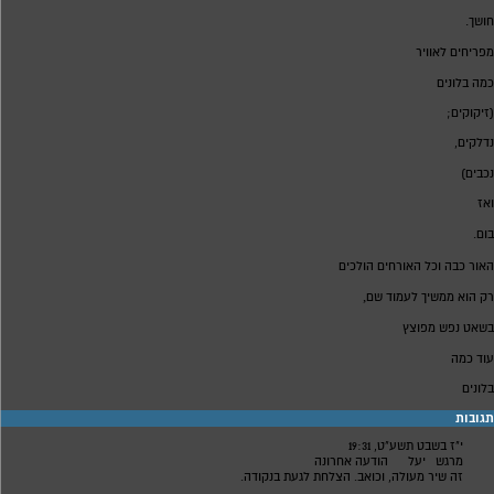
.
חושך
מפריחים לאוויר
כמה בלונים
(זיקוקים;
נדלקים,
נכבים)
ואז
.
בום
האור כבה וכל האורחים הולכים
,
רק הוא ממשיך לעמוד שם
בשאט נפש מפוצץ
עוד כמה
בלונים
תגובות
י"ז בשבט תשע"ט, 19:31
מרגש
יעל
הודעה אחרונה
זה שיר מעולה, וכואב. הצלחת לגעת בנקודה.