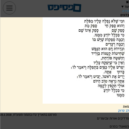
✖
עוד
▼
שירה
בלונים
מאת
לב סדוק
פורסם בתאריך ט"ו בתמוז תשע"ח, 28.6.2018
מדליקים אורות צבעוניים
כשאצלי בפנים