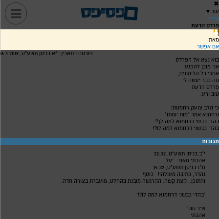
✖
עוד
▼
שירה
פרדס הדעת
מאת
אם אפשר
פורסם בתאריך י"א בניסן תשע"ט, 16.4.2019
בוא נצא אל הפרדס
אני מוכן להפגע.
אחרי כל הלימונים,
מה כבר יעשה לי
פרדס הדעת
טוב ורע.
כי הלב צועק רחמנות!
ורחמנא אמר "מות יומתו"
בהדי כבשי דרחמנא למה לך?
בהדי כבשני דרחמנא למה לו?!
תגובות
י"ב בניסן תשע"ט, 22:32
אהבתי מאוד
יעל
ט"ז בניסן תשע"ט, 14:32
נהדר, כתיבה מעולה!!
כוסף
והתוכן.. קצת קשה. ההרגשה מובנת בהחלט, מועברת בצורה חדה.
'בהדי כבשני דרחמנא למה לו?!'
שיר טוב!
אהבתי