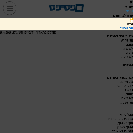
✖
עוד
▼
שירה
פרח לב האדם
מאת
אם אפשר
פורסם בתאריך י"ד בניסן תשע"ט, 19.4.2019
כמו משחק בפרחים
אני נקרע
אוהב
לא אוהב
רוצה
לא רוצה..
ואכזבה.
כמו משחק בפרחים
של נשמה,
יודע את הסוף
בראש.
אוהב,
לא רוצה,
אני נשבע.
אבל כנראה
שממש כמו הפרחים
סוף כל סוף,
הסוף לא סוף,
ועכשיו לא אומר