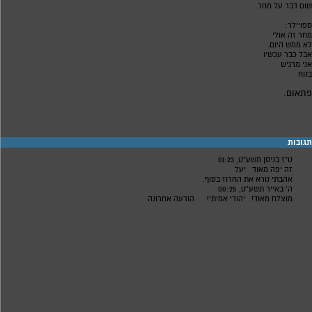
שום דבר על מחר.
ספויילר:
מחר זה אולי
לא ממש היום.
אבל כבר עכשיו
אני מרגיש
בנוח
פתאום.
תגובות
ט"ז בניסן תשע"ט, 01:23
זה יפה מאוד
יעל
אהבתי נורא את החרוז בסוף.
ה' באייר תשע"ט, 00:25
מוצלח מאוד!
יהודי אמיתי!
הודעה אחרונה