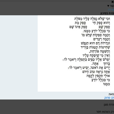
✖
עוד
▼
שירה
פרח בסיכון
שירה
ש
מאת
לב סדוק
פרח מוגן
רק כשהוא חסר