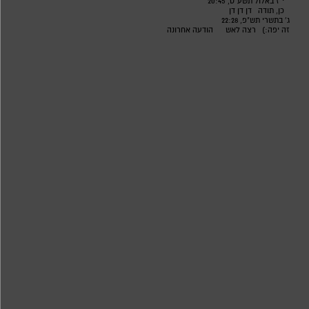
י"ז באלול תשע"ט, 20:45
כן, תודה
דן דן דן
ג' בתשרי תש"פ, 22:28
זה יפה:)
רצה לאש
הודעה אחרונה