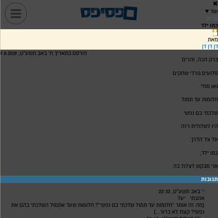
✖
עוד
▼
שירה
כמו ילד
מאת
דן דן דן
פורסם בתאריך ח' באב תשע"ט, 9.8.2019
ברק הכה, והרים
סלועים גורדי שחקים
גאו מולי.
חלומות עד תמול
שלכתי בם נפשי
היו לשלולית רזה
על צד הדרך.
כמו ילד,
אני מבקש לצלול בה
תגובות
י' באב תשע"ט, 22:32
אהבתי
יעל
(מה זה אומר "חלומות עד תמול שלכתי בם נפשי"? חלומות שעד אתמול השלכתי בהם את
נפשי? קצת לא ברור...)