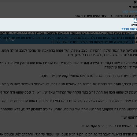
✖
עוד
▼
סיפור קצר
ארבע הסגולות | 4 - יצור המים ושביל האור
מאת
רמוע חבבר
שני האחים צעדו בשקט אחרי הגמד הצולע בשביל הנראה אין־סופי. אפילו דיה נזהרה ולא העזה לפצ
במקומות רבים ואף פצעו את רגלו. ברגע שהנסיכה וארבעת חייליה המדממים שינו את צורתם לחתולים
שירה
ש
הדרך, עצי תאנה ענקיים שצמח משני צידי השביל הצלו עליהם.
הצליעה של הגמד הלכה והחמירה, וקצב צעידתו הלך ופחת בהתאמה עד שהפך לקצב זחילה ממש. הגמד 
ופרט לחזהו העולה ויורד, לא ניכר בו כל סימן חיים.
האחים גררו אותו בקושי רב הצידה והורידו אותו מהשביל. הם השכיבו אותו מתחת לעץ תאנה גדול. ל
על ידו ולחכות שיתעורר.
"את חושבת שהחתולים האלה ינסו לתפוס אותנו?" קטע ישון את השקט.
"אין סיכוי," ענתה דיה בהחלטיות, "ראית מה אחאיים עשה להם, לא האמנתי כשראיתי אותו מניף את הג
"שמת לב שהוא הכה את החתולרים בצד הקהה של הגרזן?" שאל ישון, "אין לי ספק שהוא היה יכול לק
"נו באמת..." לעגה דיה, "הוא לא רצה להרוג אותם כי אז הוא היה מסתבך באמת עם החתולרים האלה
"השמש מתחילה לשקוע," אמר ישון אחרי עוד שתיקה, "אנחנו צריכים להתכונן ללינה, כדאי שנסתתר א
"דווקא יש!"
שני האחים נדרכו. מניין הגיע הקול הזה?
דיה הנידה בראשה לעבר בריכת המים, הקול הגיע משם. ישון נעמד על רגליו והתקרב לאט ובשקט אל