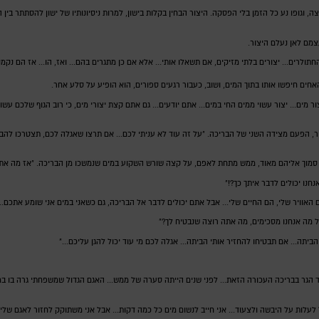
, וגופו נע כל הזמן בלי הפסקה. היצור הבחין בקלות בישון, למרות ניסיונותיו של ישון להסתתר בין 
מם לאן נעלם היצור.
ים... יצורים בלתי מזיקים, אם תשאלו אותי... אלא אם כן מתגרים בהם... ואז, הו... אז הם נקמנים
האחים חיפשו אותו בתוך המים, ושוב, כעבור רגעים ספורים, הוא הופיע על סלע אחר.
 מים... יצור עשוי ממים החי במים... אתם יודעים... גם אתם קצת יצורי מים, כי רוב הגוף שלכם עשוי 
 הפעם מצידה השני של הבריכה. "על זה עוד לא עניתי לכם... אם תרצו שאגלה לכם, תצטרכו להבטיח ל
יע סמוך אליהם מאוד, ממש מתחת לאפם, על קצה שורש השקוע במים שנמשכו מן הבריכה. "אז מה את
חנו יכולים לדבר איתך כך?!"
, הם האוויר שלי, הם החיים שלי... אבל אתם יכולים לדבר אל הבריכה, גם כשאני במים אני שומע אתכם.
 על מה אנחנו מסכימים, מה אתה רוצה שנבטיח לך?"
יתה... אם תבטיחו להחזיר אותי הביתה... אגלה לכם מי עוד יכול להגן עליכם..."
 הגר בבריכה העכורה הזאת... לפני שנים הייתה סערה של ממש... האגם הגדול שמשפחתי גרה בו במשך ד
ל לעלות על היבשה ולצעוד... אני חייב לנשום מים כל כמה דקות... אבל אני משתוקק לחזור לאגם שלי.