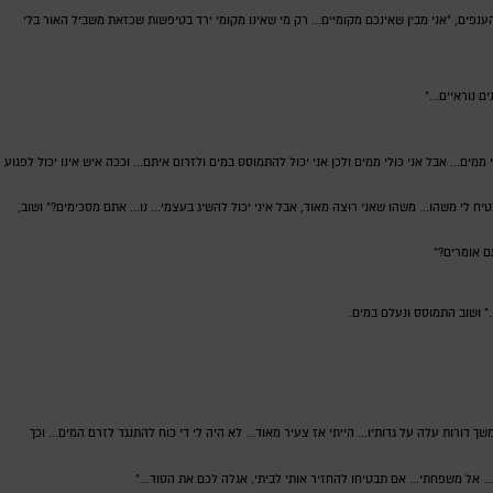
הענפים, "אני מבין שאינכם מקומיים... רק מי שאינו מקומי ירד בטיפשות שכזאת משביל האור בלי
 נוראיים..."
ממים... אבל אני כולי ממים ולכן אני יכול להתמוסס במים ולזרום איתם... וככה איש אינו יכול לפגוע
י משהו... משהו שאני רוצה מאוד, אבל איני יכול להשיג בעצמי... נו... אתם מסכימים?" ושוב,
ם אומרים?"
.." ושוב התמוסס ונעלם במים.
ורות עלה על גדותיו... הייתי אז צעיר מאוד... לא היה לי די כוח להתנגד לזרם המים... וכך
.. אל משפחתי... אם תבטיחו להחזיר אותי לביתי, אגלה לכם את הסוד..."