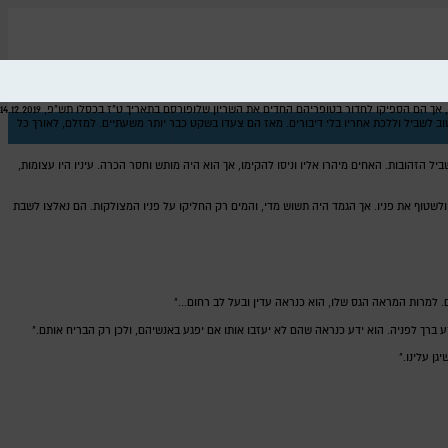
 אך הם הספיקו לחדור בטופריהם החדים את השריון שלו
פורסם בתאריך ט"ז בכסלו תש"פ, 14.12.2019
ב לשביל וללכת אחריו בלי דיבורים. מאז הם צעדו בשקט כבר יותר משעתיים. למזלם, לאורך כל
ובות. האחים מיהרו אליו וניסו להקימו, אך הוא היה מותש וחסר הכרה. עיניו היו עצומות,
לשטוף את פניו. אך הגמד היה תשוש מדי, והמים רק החליקו על פניו המצולקות. הם נאלצו לשבת
למרות המראה הגס שלו, הוא כנראה עדין ובעל לב רחום..."
ברך לפניה. הוא ידע כנראה שהם לא יעזבו אותו אם יפגע באנשיהם, ולכן רק הבריח אותם."
ן עלינו."