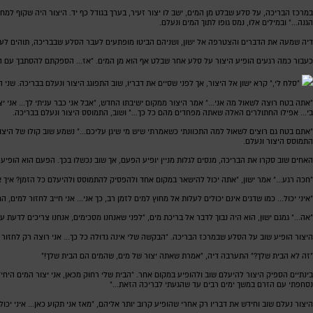
במרכז הבריכה, על סלע שבלט מן המים, ישב לו יצור זעיר, בערך בגודל כף יד. היצור היה שקוף למחצה
הגנה..." ובמילים אלו, נמס גופו לתוך המים ונעלם.
דיה שמעה את הדברים והצטרפה אל ישון, ושניהם הביטו מופתעים לעבר הסלע שבבריכה, תוהים לעצ
כעבור כמה רגעים הופיע היצור על סלע אחר שבלט אף הוא מן המים. "אז... הספקתם להסתבך עם החתולר
"סלח לי," קרא ישון אל היצור, אך לפני שסיים את דבריו, שוב התפוגג היצור ונעלם בבריכה. שני 
"אתה בטח רוצה לשאול מה אני..." אמר היצור ממקום ישיבתו החדש, "אבל אני כבר עניתי לך... אני יצור
בי... אפילו החתולרים האלה שאתה מפחדים מהם כל כך..." ושוב, התמוסס היצור ונעלם בבריכה.
"אתם בטח גם רוצים לשאול למה התכוונתי כשאמרתי שיש מי שיגן עליכם..." נשמע שוב קולו של היצור,
התמוסס היצור ונעלם.
האחים שוב סקרו את הבריכה, מנסים לגלות מניין יופיע הפעם, אך שוב נכשלו בכך. הפעם הוא הופ
"חכה רגע..." אמר ישון, "אתה יכול להישאר במקום אחד ולהפסיק להתמוסס ולהיעלם כל הזמן? איך אנ
"איני יכול... כמו שדגים אינם יכולים לעלות אל מחוץ למים לזמן רב, כך אני... אני חייב לחזור למים
"אה..." גמגם ישון, הוא היה נבוך לדבר אל בריכת מים, "לפני שאנחנו מסכימים, אנחנו צריכים לדעת
היצור הופיע שוב על הסלע שבמרכז הבריכה. "הבקשה שלי אינה גדולה כל כך... אני רוצה רק לחזור הב
"זה לא הבית שלך?" התערבה דיה, "אמרת שאתה יצור של מים, שהמים הם הבית שלך!"
בינתיים הספיק היצור להיעלם שוב ולהופיע במקום אחר. "הבית שלי רחוק מכאן, אני יצור המים היחיד
נסחפתי עם הזרם במשך ימים רבים עד שהגעתי לבריכה הזאת..."
היצור נעלם שוב וחידש את דבריו רק אחרי שהופיע קרוב יותר אליהם, "מאז אני תקוע כאן... איני יכו