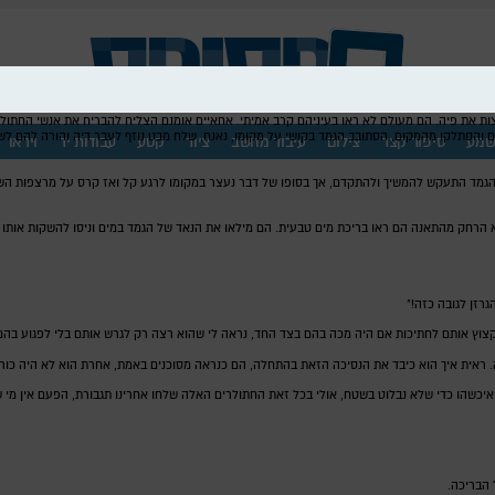
ות את פיה. הם מעולם לא ראו בעיניהם קרב אמיתי. אחאיים אומנם הצליח להבריח את אנשי החתול,
 והסתלקו מהמקום, הסתובב הגמד בקושי על מקומו, נאנח, שלח מבט נוזף לעבר דיה והורה להם לשו
מע
סיפור קצר
צילום
עיבוד מחשב
ציור
קטע
עבודות יד
וידאו
התעקש להמשיך ולהתקדם, אך בסופו של דבר נעצר במקומו לרגע קל ואז קרס על מרצפות השביל הזה
א הרחק מהתאנה הם ראו בריכת מים טבעית. הם מילאו את הנאד של הגמד במים וניסו להשקות אותו ו
רזן לגובה כזה!"
צוץ אותם לחתיכות אם היה מכה בהם בצד החד, נראה לי שהוא רצה רק לגרש אותם בלי לפגוע בהם. 
. ראית איך הוא כיבד את הנסיכה הזאת בהתחלה, הם כנראה מסוכנים באמת, אחרת הוא לא היה כורע 
יכשהו כדי שלא נבלוט בשטח, אולי בכל זאת החתולרים האלה שלחו אחרינו תגבורת, הפעם אין מי שיג
 הבריכה.