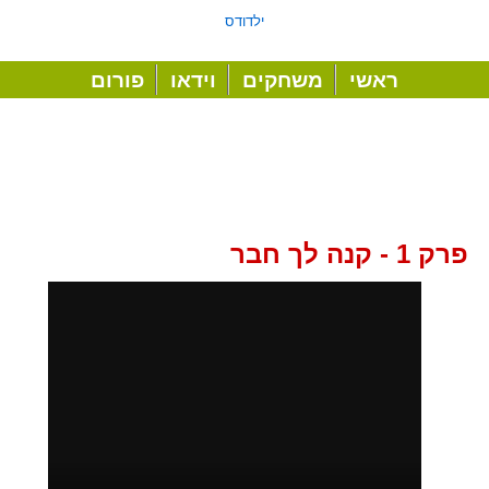
ילדודס
ראשי
משחקים
וידאו
פורום
פרק 1 - קנה לך חבר