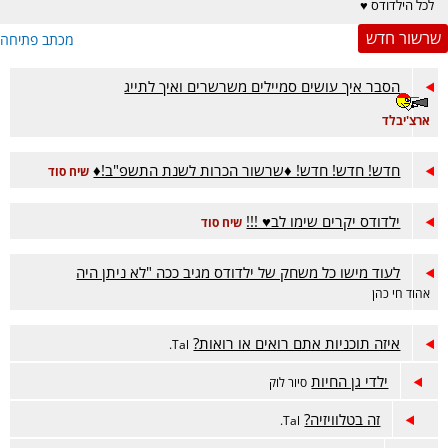
לכל הילדודס ♥
שרשור חדש
מכתב פתיחה
הסבר איך עושים סמיילים משרשרים ואיך לתייג
ארצ'יבלד
חדש! חדש! חדש! ♦שרשור הכרות לשנת התשפ"ב!♦
שיח סוד
ילדודס יקרים שימו לב♥ !!!
שיח סוד
לעוד מישו כל משחק של ילדודס מגיב ככה "‏לא ניתן היה
אהוד חי כהן
איזה תוכניות אתם רואים או רואות?
Tal.
ילדי גן החיות
סיור לוק
זה בטלוויזיה?
Tal.