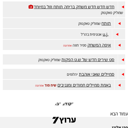
חדש חדש חדש משחק בריחה תותח וזול במיוחד
שמוליק טאקטוק
תותח
שמוליק טאקטוק
,u,j
אנונימית בהו"ל
איפה המשחק
ספיר חווה
אחרונה
סט שירים חדש של ש.ט הפקות
שמוליק טאקטוק
סמיילים שאני אוהבת
יהלומים
באמת סמיילים חמודים ומגניבים
שיח סוד
אחרונה
הקודם
הבא
עמוד הבא
פנו אלינו