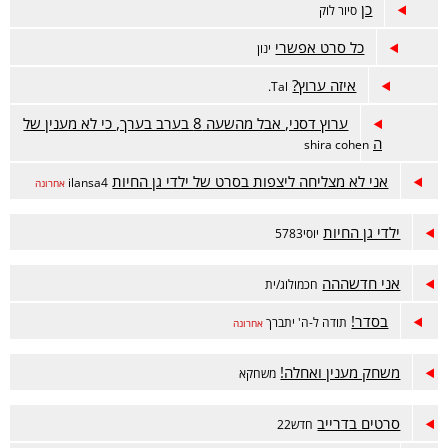
כן
סיור לוק
כל סרט אפשרי
ינון
איזה ערוץ?
Tal.
ערוץ דסני, אבל מהשעה 8 בערב בערך, כי לא מענין של
ה
shira cohen
אני לא מצליחה ליצפות בסרט של ילדי גן החיות
ilansa4
אחרונה
ילדי גן החיות
יוסי5783
אני חדשההה
חכמולוג/ית
בסדר!
תודה ל-ה' יתברך
אחרונה
משחק מענין ואחלה!
משחקא
סרטים בדרייב
חדש22