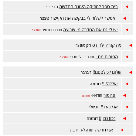
בית ספר למוזיקה העונה החדשה
ג'יני ויזלי
אפשר לשלוח לי בבקשה את הקישור
ציבצר
יש לי גם את הסדרה מי שרוצה
ססססססרטים
אחרונה
מה קורה ילדודס
ריק סאנצ'ז
הפורום מת..
תודה ל-ה' יתברך
אחרונה
שלום לכולםםם!!
דובמבה
יאללה!!!!
דובמבה
ונהפוך
הוד444
אחרונה
אני בעד!!
דוביסלי
נכון נכון!!
דובמבה
אני חדשה
תודה ל-ה' יתברך