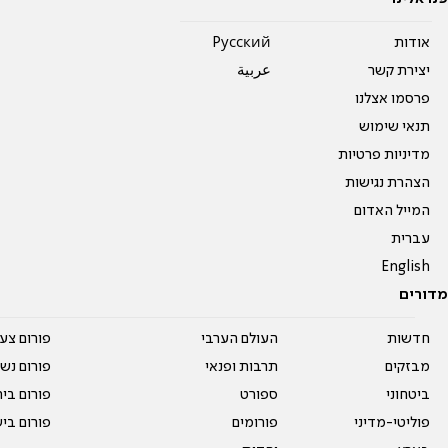
אודות
Pусский
יצירת קשר
عربية
פרסמו אצלנו
תנאי שימוש
מדיניות פרטיות
הצהרת נגישות
המייל האדום
עברית
English
מדורים
חדשות
העולם הערבי
פורום צע
מבזקים
תרבות ופנאי
פורום נשו
ביטחוני
ספורט
פורום בי
פוליטי-מדיני
פורומים
פורום בי