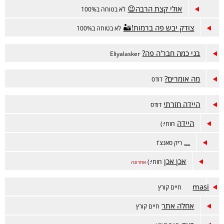
אולי קצת הרבה😉
לא בטוחה ב100%
צודק יבש פה ברמות!🏜
לא בטוחה ב100%
בני כמה חבר'ה פה?
Eliyalasker
מה אומרים?
דודס
היידה חזרתי
דודס
היידה
חוחי:)
...
ריק סאנצ'ז
אכן אכן
חוחי:)
אחרונה
masi
חיים קורץ
אחלה אתר
חיים קורץ