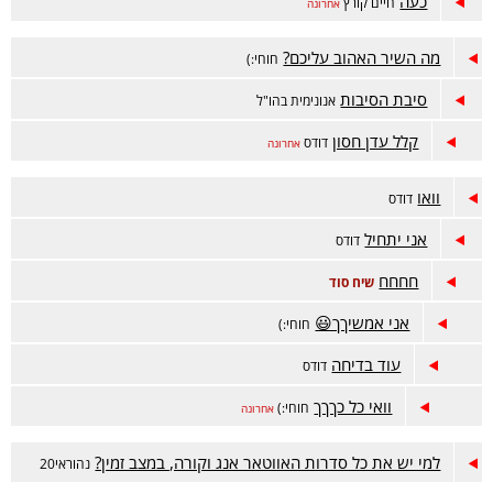
כעה
חיים קורץ
אחרונה
מה השיר האהוב עליכם?
חוחי:)
סיבת הסיבות
אנונימית בהו"ל
קלל עדן חסון
דודס
אחרונה
וואו
דודס
אני יתחיל
דודס
חחחח
שיח סוד
אני אמשיךך😃
חוחי:)
עוד בדיחה
דודס
וואי כל כךךך
חוחי:)
אחרונה
למי יש את כל סדרות האווטאר אנג וקורה, במצב זמין?
נהוראי20