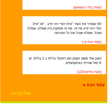
(מאת
בת7 המוווווווש
)
למי שמכיר את השיר "אילו יהודי היה יודע..."אז:"אילו
יהודי היה יודע מה זה, מה זה פופקורן,היה שמלח, שמלח
ואוכל, שמלח ואוכל את כל הארוחה
(מאת
ענת ש.
)
השכן שלי פשוט חוצפן הוא דופקלי בדלת ב 2 בלילה יש
לו מזל שהייתי באימוןתופים...
(מאת
אליאורן123
)
עמוד הבא ◄
שלח בדיחה