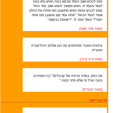
קפץ לכביש ושוב הגמד מבקש בננה האיש נותן בננה
לגמד והגמד זז. האיש ממשיך לנסוע ושוב גמד כחול
קופץ לכביש עכשיו האיש מתעצבן הוא פותח את החלון
ואמר לגמד הכחול :"אתה גמד קטן ומעצבן ומה אתה
רוצה"? הגמד אמר לו :"רישיונות בבקשה".
(מאת
סהר משה
)
גרוזינית והונגרי מתחתנים מה הבן שלהם יהיה?קובייה
הונגרית
(מאת
נריה טייבי
)
מה כתוב במדור טריוויה של קניבלים?-"בין הפותרים
נכונה יוגרל מי שלא פתר נכונה."
(מאת
יונהודית
)
כל הבדיחות