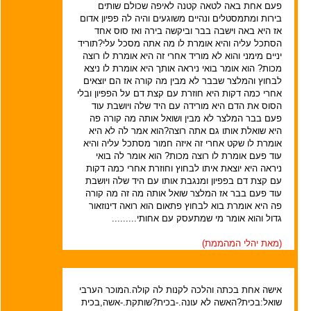
פעם אחת באה לטאה קטנה לאיפה שכולם שותים
בירות ומתמסטלים ונהיים משוגעים והיה לה פפיון אדום
אז היא באה וישבה בבר וביקשה בירה ואז סוס אחד
הסתכל עליה והיא אומרת לו מה אתה מסכל עלי?תוריד
יניים מימני והוא לא מוריד אחרי זה היא אומרת לו רוצה
מכות? הוא אומר בואי ניראה אותך היא אומרת לו ניצא
לבחוץ והמלצר שבבר לא מבין מה קורה אז הם יוצאים
אחרי כמה דקות היא חוזרת עם קצת דם על הפפיון ובלי
הסוס את הדם היא מורידה עם היד שלה ויושבת עוד
פעם בבר המלצר לא מבין ושואל אותה מה קורה פה
היא שואלת אותו גם אתה רוצה?הוא אמר לה לא היא
אומרת לו שקט אחרי זה איזה חמור מסתכל עליה והיא
עוד פעם אומרת לו רוצה מכות? הוא אומר לה בואי
ניראה היא יוצאת איתו לבחוץ וחוזרת אחרי כמה דקות
עם קצת דם בפפיון ומנגבת אותו עם היד שלה ויושבת
עוד פעם בבר אז המלצר שואל אותה מה זה מה קורה
פה היא אומרת בוא לבחוץ פתאום הוא רואה דינוזאור
גדול והוא אומר מי שמתעסק עם אחותי.........
(מאת
יהלי המהממת
)
אישה אחת בכתה והלכה לקנות לה קולה.המוכר הערבי
שואל:בכית?האשה לא עונה.-בכית?שותקת.-אשה,בכית