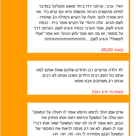
יהודי, ערבי, וגרמני ירדו ביחד מאוטו מקולקל במדבר.
לפתע מהקוצים הגיחה מכשפה והיא עם קרש ביד. ואז
היא אמרה להם: תעלו על הקרש והמילה ה1 שתגידו -
לשם תגיעו. עלה היהודי על הקרש ואמר בית - כנסת
והגיע לשם, אמר הערבי כנסיה והגיע לשם, הגרמני דרך
על מסמר, אז מה הוא אמר ולאן הגיע? הוא אמר:"אוף!
לעזאזל!" והגיע לשם....חחחחחחחחחחחחחחח
(מאת
95200
)
ילד וילדה מרוקיים רבו הדודים שלהם שאלו אותם למה
אתם כול הזמן רבים הילדים השיבו אנחנו לא רבים
אנחנו רק משחקים אבא ואמא
(מאת
מי יודע כסף
)
אדם שמן הולך לרופא הרופא אומר לו תעלה על המשקל
הוא עולה על המשקל והרופא רואה אותו מחזיק את
הבטן, הוא אומר לו זה לא יעזור המשקל ישאר אותו דבר!
ענה לו השמן: לא אני רק מנסה לראות את המספר של
המשקל הבטן מסתירה לי.חה- חה- חה- חה-