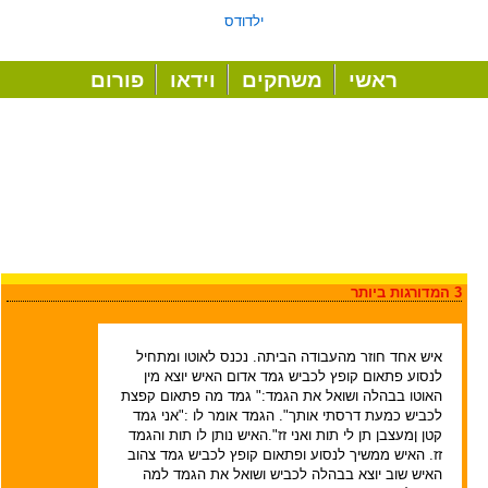
ילדודס
ראשי
משחקים
וידאו
פורום
3 המדורגות ביותר
איש אחד חוזר מהעבודה הביתה. נכנס לאוטו ומתחיל
לנסוע פתאום קופץ לכביש גמד אדום האיש יוצא מין
האוטו בבהלה ושואל את הגמד:" גמד מה פתאום קפצת
לכביש כמעת דרסתי אותך". הגמד אומר לו :"אני גמד
קטן ןמעצבן תן לי תות ואני זז".האיש נותן לו תות והגמד
זז. האיש ממשיך לנסוע ופתאום קופץ לכביש גמד צהוב
האיש שוב יוצא בבהלה לכביש ושואל את הגמד למה