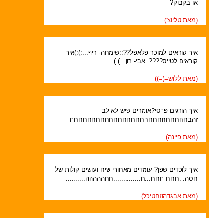
או בקבוק?
(מאת
טליוצ'
)
איך קוראים למוכר פלאפל??::שימחה- ריף...:):)איך
קוראים לטייס????::אבי- רון..:):)
(מאת
ללוש=)=)
)
איך הורגים פרסי?אומרים שיש לא לב
זהבחחחחחחחחחחחחחחחחחחחחחחחחחחח
(מאת
פיינה
)
איך לוכדים שפן?-עומדים מאחורי שיח ועושים קולות של
חסה...חחח חחח...ח..............חחההההה..........
(מאת
אבגדהוזחטיכל
)