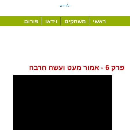
ילדודס
ראשי
משחקים
וידאו
פורום
פרק 6 - אמור מעט ועשה הרבה