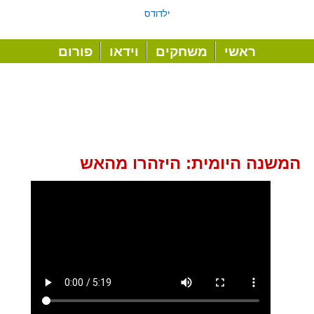
ילדודס
ראשי
משחקים
וידאו
פורום
המשנה היומית: היזהרו מהאש