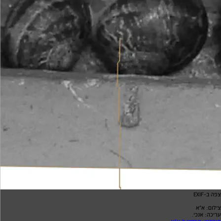
צפה ב-EXIF
צילום: א"א
עריכה: אנכי.