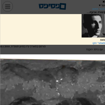
✖
עוד
▼
עיבוד מחשב
בְּשוּרה ארוּכָּה...
מאת
מאחורי הקו
פורסם בתאריך ט"ו בסיוון תשס"ח, 18.6.2008
...עם נזלּת ירוּקַה!