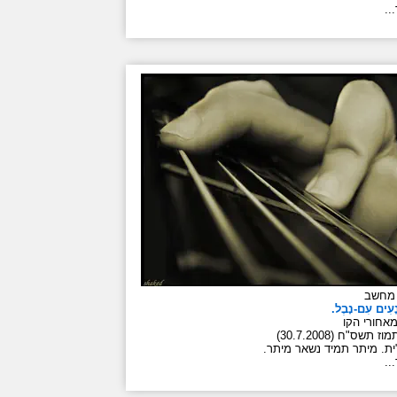
..
 מחשב
 נָעִים עִם-נָבֶל.
אחורי הקו
ז תשס"ח (30.7.2008)
ית. מיתר תמיד נשאר מיתר.
..