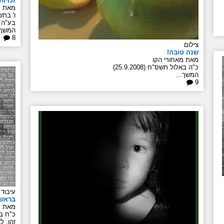
זכוּיוֹת
מאת מ
ו' בתשרי 
בע"ה.
המשך.
8
צילום
שנה טובה!
מאת מאחורי הקו
כ"ה באלול תשס"ח (25.9.2008)
המשך...
9
עיבוד
בראש
מאת מ
כ"ח באב 
זהו, ל