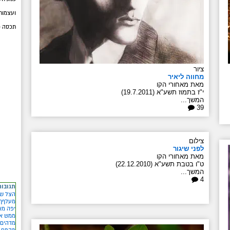
ועצמות 
תכסה כ
ציור
מחווה ליאיר
מאת מאחורי הקו
י"ז בתמוז תשע"א (19.7.2011)
המשך...
39
צילום
לפני שיגור
מאת מאחורי הקו
ט"ו בטבת תשע"א (22.12.2010)
המשך...
4
תגובות
הצל של
מעלףף
יפה מא
ממש אה
מדהים
מהמם מ