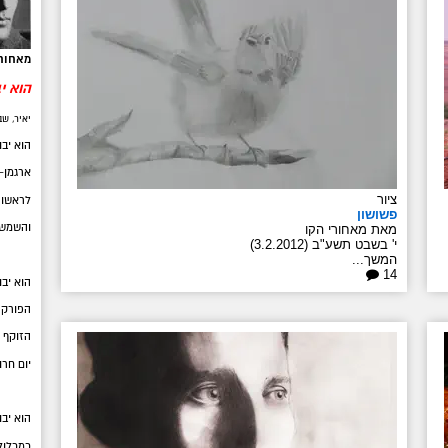
מאחורי
הוא י
יאיר, ש
הוא יבו
ארגמן-מ
ציור
לראשו א
פשושון
והשמש 
מאת מאחורי הקו
י' בשבט תשע"ב (3.2.2012)
המשך...
14
הוא יבו
הפורק 
הזוקף כ
יום חר
הוא יבו
כמכלול