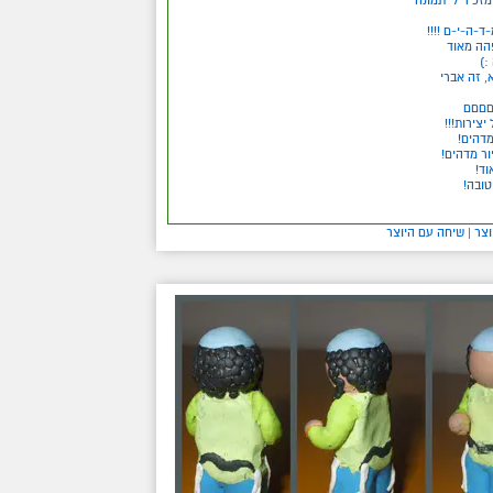
מ-ד-ה-י-ם !!!!
פהה מאוד
:)
, זה אברי
םםםם
 יצירות!!!
מדהים!
יור מדהים!
וד!
טובה!
וצר
|
שיחה עם היוצר