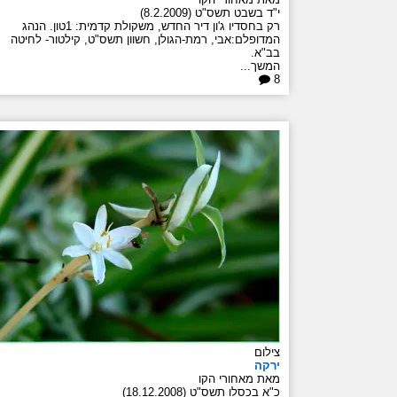
י"ד בשבט תשס"ט (8.2.2009)
רק בחסדיו ג'ון דיר החדש, משקולת קדמית: 1טון. הנהג
המדופלם:אבי, רמת-הגולן, חשוון תשס"ט, קילטור- לחיטה
בב"א.
המשך...
8
צילום
ירקה
מאת מאחורי הקו
כ"א בכסלו תשס"ט (18.12.2008)