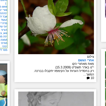
:)
ווואוו 
וואיי י
יפההה 
אבל לא
הממ?
מדהייי
יופי של
הציור 
וואו, צ
יפה מא
תמונה 
תודה!
יפה!
מסר לי
צילום
אחרי הגשם
מאת מאחורי הקו
י"ט באדר תשס"ט (15.3.2009)
רק בחסדיו! הערות על הקימפוז יתקבלו בברכה.
המשך...
10