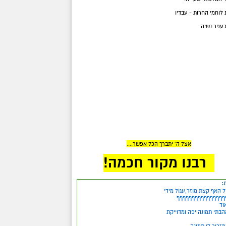
לוחמי החרות - עבדיו
עפר נשיה.
אצל ה' יתברך הכל אפשר....
רבנו מקור חכמה!
:
 האף קצת מוזר,עגול מידי
ףףףףףףףףףףףףףףףף
וד
בתי תמונה יפה ומדוייקת
זכיר לי תמונה