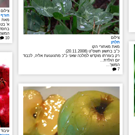
צילום
חורף 
מאת מ
א' בטבת ת
בחסדיו
המשך.
צילום
10
תִּלְתּן
מאת מאחורי הקו
כ"ב בחשוון תשס"ט (20.11.2008)
רק בעזרתו מוקדש למִלכה שאני כ"כ מתגעגעת אליה, לכבוד
יום הולדת...
המשך...
7
עיבוד