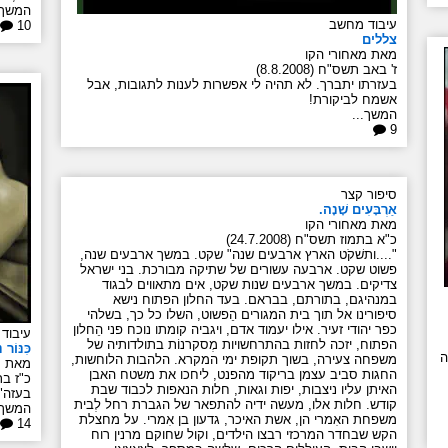
המשך.
עיבוד מחשב
10
צללים
מאת מאחורי הקו
ז' באב תשס"ח (8.8.2008)
בעזרתו יתברך. לא תהיה לי אפשרות לענות לתגובות, אבל
אשמח לביקורת!
המשך...
9
סיפור קצר
אַרְבָּעִים שָׁנָה.
מאת מאחורי הקו
כ"א בתמוז תשס"ח (24.7.2008)
"....ותשׁקֹט הארץ ארבעים שנה" שקט. במשך ארבעים שנה,
פשוט שקט. ארבעה עשורים של שתיקה מבורכת. בני ישראל
צדיקים. במשך ארבעים שנות שקט, אים מתאווים לבגוד
במנהיגם, בתורתם, בבראם. בעד החלון הפתוח נישא
סיפורינו אל תוך בית המגורים הֵפשוט, השלו כל כך, בשלהי
כפר יהודי זעיר. אילו יעמוד אדם, ויגביה קומתו נוכח פני הֵחלון
עיבוד
הפתוח, יזכה לחזות בהתרחשויות מְסקרנוֹת בתולדותיה של
כִּנּוֹר
ה
משפחה צעירה, בשוך תקופת ימי המקרא. הלהבות הלוחשות,
מאת מ
החגות סביב עצמן בריקוד מהפנט, ליחכו את משטח האבן
כ"ז בתמו
האיתן עליו ניצבות, יפות וגאות, חלות הנאפות לכבוד שבת
בעזה"
קודש. חלות אלו, מעשה ידיה להתפאר של הגברת רחל לְבית
המשך.
משפחת האִמרי הן, אשת האיכר, גדעון בן אִמרי. על מחצלת
14
הקש שבחדר המרכזי רבצו הילדים, וקול שחוקם מרנין רוח