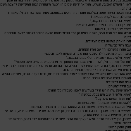
השבת. בכל כ"ב שנותיה אוּמנה רחל בעבודת משק בית, וקודם ד' שנים, כאשר הגיח בנה הראשון
לאוויר העולם האביבי, השקט, מאז אף ידעה עיסוקיה ורכשה מיומנויות רבות המסייעות להצבת משק
בית הגון.
בעוד מבטה הנינוח צופה בשלושת אוצרותיה הרכים במשחקם, נעמד אהרן בנה הגדול, כאמור ד'
שנים לו, וניגש לקראתה באמרוֹ
"אמא, הבי לי כד מים, בבקשה,"
"מה לך בכד המים, בני?" הקשתה רחל אמו.
"צמא אני," השיבהּ, כפשוטו.
נטלה אמו כלי חרס זעיר, מלתהו במים מן הכד הגדול שאתו מלאה הבוקר בלכתה לבאר, והגישתהו
לִבְנַהּ.
הרווה אהרן צמאונו במים הצלולים.
שבה רחל לבישוליה,
שב אהרן למשחקו יחד עם אחיו הקטנים.
בעבור זמן קצת שב הילד כשכלי החרס בידו, הושיטוֹ לאמו, וביקש-
"אמא, מלאי בעבורי שוב את הכלי במים, בבקשה,"
"ומדוע?" תמהה רחל, "הרי הרווית מכבר את צמאונך, מדוע נזקק אתה למים פעם נוספת?"
"צמאה הכבשה," הורה באצבעותיו לעבר הטלה הרך הנראה מבעד לדלת הבית הפתוחה לכל דיכפין.
בשנית מילתה האם מים בכלי החרס, והגישתהו לבנהּ.
יצא אהרן את ביתו וניגש אל הגדר שסביב לעדר. פתחהּ בזהירות, נכנס בעדה, סגרהּ, ניגש אל הטלה
והשקהו במים הצלולים שבכלי החרס.
שבה אמו לבישוליה.
שב הילד למשחקו.
לאחר שעת שלווה חש הילד בשלישית לאמו, כשבידיו כלי החרס.
"אמא, מלאי לי שוב מים בכלי, בבקשה,"
"ומדוע לך הפעם מים, בְּני?"
"להשקות הצמח שבגינה." השיב בנינוחות.
מילתה האם מים בשלישית, וצפתה בבנהּ הממהר אל הפרח שבגינה להשקותו.
"אמא!!" חזר שוב אהרן בדהרה כשכלי החרס בידיו, אך אמו נטלה את ידו הזעירה בידיה, כרעה על
ברכיה, וכשניצבה לגובה עיניו אמרה,
"אהרן, הנך ילד גדול מכבר. מלא בעצמך את הכלי. אינני יכולה להתפנות לכך כרגע, מבשלת אני
לכבוד שבת!"
הנהן אהרן בראשו.