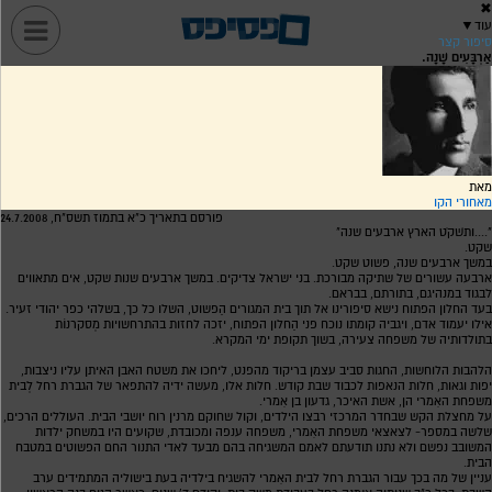
✖
עוד
▼
סיפור קצר
אַרְבָּעִים שָׁנָה.
מאת
מאחורי הקו
פורסם בתאריך כ"א בתמוז תשס"ח, 24.7.2008
"....ותשׁקֹט הארץ ארבעים שנה"
שקט.
במשך ארבעים שנה, פשוט שקט.
ארבעה עשורים של שתיקה מבורכת. בני ישראל צדיקים. במשך ארבעים שנות שקט, אים מתאווים
לבגוד במנהיגם, בתורתם, בבראם.
בעד החלון הפתוח נישא סיפורינו אל תוך בית המגורים הֵפשוט, השלו כל כך, בשלהי כפר יהודי זעיר.
אילו יעמוד אדם, ויגביה קומתו נוכח פני הֵחלון הפתוח, יזכה לחזות בהתרחשויות מְסקרנוֹת
בתולדותיה של משפחה צעירה, בשוך תקופת ימי המקרא.
הלהבות הלוחשות, החגות סביב עצמן בריקוד מהפנט, ליחכו את משטח האבן האיתן עליו ניצבות,
יפות וגאות, חלות הנאפות לכבוד שבת קודש. חלות אלו, מעשה ידיה להתפאר של הגברת רחל לְבית
משפחת האִמרי הן, אשת האיכר, גדעון בן אִמרי.
על מחצלת הקש שבחדר המרכזי רבצו הילדים, וקול שחוקם מרנין רוח יושבי הבית. העוללים הרכים,
שלשה במספר- לצאצאי משפחת האִמרי, משפחה ענפה ומכובדת, שקועים היו במשחק ילדות
המשובב נפשם ולא נתנו תודעתם לאמם המשגיחה בהם מבעד לאדי התנור החם הפשוטים במטבח
הבית.
עניין של מה בכך עבור הגברת רחל לבית האִמרי להשגיח בילדיה בעת בישוליה המתמידים ערב