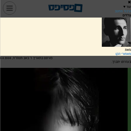
✖
עוד
▼
עיבוד מחשב
צללים
מאת
מאחורי הקו
פורסם בתאריך ז' באב תשס"ח, 8.8.2008
בעזרתו יתברך.