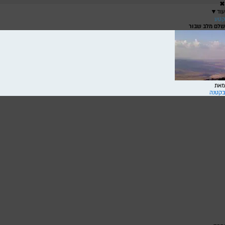
✖
עוד
▼
קטע
שלם מלב שבור
שירה
ש
מאת
בקטנה