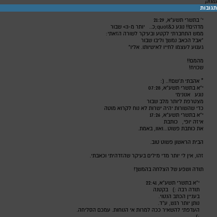
נמחק
תגובות
י' בתשרי תשע"א, 21:29
מדהים!! נוגע כ&quot;כ..
יותר מ-3> שבור
ממש התחברתי לקטע ובעיקר לשורה הזאתי:
"אבל הכאב נמשך וליבו שבור
געגוע לעצמו לחייו לאישיותו. אליו"
מהמם!!
שכויח!
* אהבתי ת'שם!!.. (:
י"א בתשרי תשע"א, 07:28
נוגע
אנונימי
מצטרפת ליותר מלב שבור
כדי שהשורות יהיה ישרות לא נוח לקרוא מוטה
י"א בתשרי תשע"א, 17:26
איזה יופי,
כותבת
את כותבת פשוט...ואוו, באמת.
הבית הראשון פשוט טוב.
זהו, אין לי יותר מדי מילים בעיקר שהזדהיתי וכאבתי.
תודה ושפע של הצלחה בהמשך!
י"א בתשרי תשע"א, 22:41
תודה רבה :)
בקטנה
בעניין הכתב הנטוי.
נותן יותר רגש, ע"ד.
העדפתי להשאיר ככה למרות אי הנוחות. עמכם הסליחה.
:)