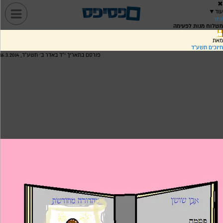
✖
עוד
▼
ציור
משלוח מנות לפעימה
מאת
חיוכים תשע"ד
פורסם בתאריך י"ד באדר ב׳ תשע"ד, 16.3.2014