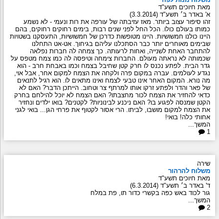
מאת חיוכים תשע"ד
א' באדר ב׳ תשע"ד (3.3.2014)
זהו סיפור עצוב ביותר. מאז עזיבתה של עורפה את רות ונעמי - לא נשמע
כמותו בעולם כולו. הכל החל לפני שנים רבות, בימים רחוקים רחוקים, בהם
היינו כולנו חמשושיות. היינו מטופשות כדרכן של חמשושיות, התעסקנו בשטויות
שבימים מאוחרים יותר כבר הסתכלנו עליהם בגיחוך. אט-אט התחלנו
להתחבר האחת לשנייה, ואחות לרעותה. כך צמחה לה חברות נפלאה
שכמותה לא נראתה מעולם. החברות צימחה וטיפסה לה כמו צמח מטפס על
גדר הבית. לפתע נכנס לו חרק קטן שחיבל בצמח וכמו באבחת חרב - הוא
נגדע לעולמים. עברה במקום פרה ולקחה את הצמח למקום אחר, אבל אוי,
מה נורא. המקום האחר אינו טבעי לצמח ואינו מתאים לו. הוא רגיל לתנאים
של פאר והדר ולפתע זרקו אותו למרתף צר וטחוב. הייתכן הדבר? האם לא
כדאי להחזיר את הצמח לכור מחצבתו? האם הצמח לא יוכל להילחם בחרק
הקטן שמנסה לפגוע בו? האם ניכנע לבינוניות? לקטנים? בואו ילדים ונחזיר
את הצמח למקום מושבו, לביתו. הרי אסור לקטוף את פרחי הגן... בואי לגני
אחותי כלה! בואי!
המשך...
1
שירה
משלוח להרהור
מאת חיוכים תשע"ד
ד' באדר ב׳ תשע"ד (6.3.2014)
גור לכוד באש כפּה בקשרי כדור תו, פת במלח
המשך...
2