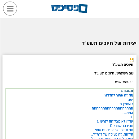
יצירות של חיוכים תשע"ד
חיוכים תשע"ד
שם משתמש: חיוכים תשע"ד
סיסמא: 1234
תגובות:
מה זה אמור להגיד!?
יפה
להאמין ש...
חחחחחחחחחחחחחחחחחחח
המממ...
:D
עדיין לא מצליחה לנחש :)
תהיו בריאות :-D
אני תהיתי למה נידיתם אותי..
סליחה, זה נשיקה של ג'ימייל..
ותודה לשרי שהפנתה אותי :-P