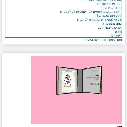
חחח אדיר!! תודה:)
נהדר ומרשים!
חמודדד.. ומאד מתאים לפורים(שימו לב לדגים;))
מקסימות שכמותכן!
וגם נאלצתי להשיג תמונות לבד... :)
כמה מתאים :)
יפהפה. עשוי היטב
תודה
רעיון יפה
מסר ליוצר
|
שיחה עם היוצר
ציור