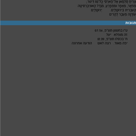
צְרִיחַ סֻלְמַאן אַל־פַארְסִי כָּל־גֵּווֹ דִּינוּר;
מְפֹאָר, מְאֻפָּר וּמִתְפָּרֵעַ, מִגְדַּל הָאוּנִיבֶרְסִיטָה
הָעִבְרִית בִּירוּשָׁלַיִם. יְרוּשָׁלַיִם
עוֹדֶנָּה מֵעֵבֶר לֶהָרִים
תגובות
ט"ו בחשוון תש"פ, 07:56
זה מופלא
יעל
ח' בכסלו תש"פ, 12:20
יפה מאוד.
רצה לאש
הודעה אחרונה