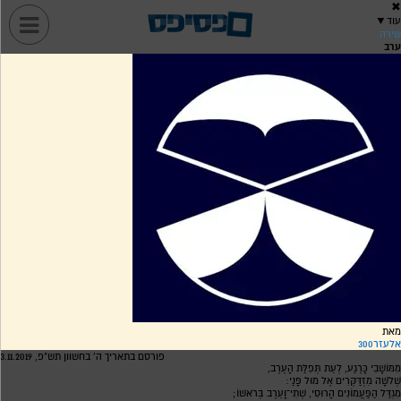
✖
עוד
▼
שירה
ערב
מאת
אלעזר300
פורסם בתאריך ה' בחשוון תש"פ, 3.11.2019
מִמּוֹשָׁבִי כָּרֶגַע, לְעֵת תְּפִלַּת הָעֶרֶב,
שְׁלֹשָׁה מִזְדַּקְּרִים אֶל מוּל פָּנַי:
מִגְדַּל הַפַּעֲמוֹנִים הָרוּסִי, שְׁתִי־וָעֵרֶב בְּרֹאשׁוֹ;