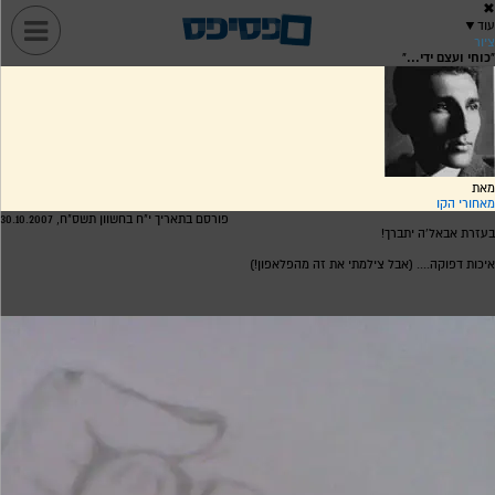
✖
עוד
▼
ציור
"כוחי ועצם ידי..."
מאת
מאחורי הקו
פורסם בתאריך י"ח בחשוון תשס"ח, 30.10.2007
בעזרת אבאל'ה יתברך!
איכות דפוקה.... (אבל צילמתי את זה מהפלאפון!)